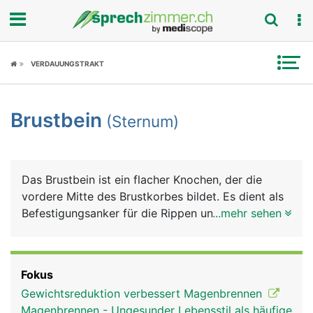
Fokus
VERDAUUNGSTRAKT
Krankheitsbilder
Brustbein
(Sternum)
Symptome
Untersuchungen
Das Brustbein ist ein flacher Knochen, der die
News
vordere Mitte des Brustkorbes bildet. Es dient als
Befestigungsanker für die Rippen und für
...mehr sehen
Ratgeber
verschiedene Muskeln, unter anderem für die
Bauchmuskulatur. Ausserdem schützt es das
Rubriken
teilweise dahinter liegende Herz.
Fokus
Gewichtsreduktion verbessert Magenbrennen
Magenbrennen - Ungesunder Lebensstil als häufige