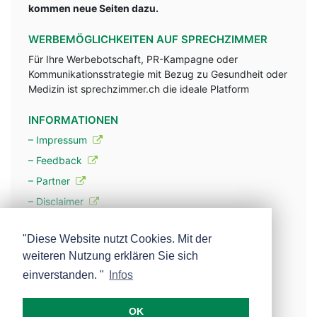
kommen neue Seiten dazu.
WERBEMÖGLICHKEITEN AUF SPRECHZIMMER
Für Ihre Werbebotschaft, PR-Kampagne oder
Kommunikationsstrategie mit Bezug zu Gesundheit oder
Medizin ist sprechzimmer.ch die ideale Platform
INFORMATIONEN
– Impressum
– Feedback
– Partner
– Disclaimer
– Datenschutzerklärung / Privacy Policy
"Diese Website nutzt Cookies. Mit der
weiteren Nutzung erklären Sie sich
– Werbung
einverstanden. "
Infos
– Mehr über unsere Experten
OK