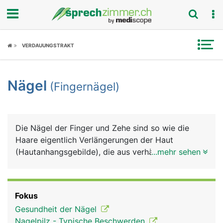
Fokus
VERDAUUNGSTRAKT
Krankheitsbilder
Nägel
(Fingernägel)
Symptome
Untersuchungen
Die Nägel der Finger und Zehe sind so wie die
News
Haare eigentlich Verlängerungen der Haut
(Hautanhangsgebilde), die aus verhärteten
...mehr sehen
Ratgeber
Hautzellen und Keratin bestehen. Keratin verleiht
ihnen ihre enorme Festigkeit. Das Wachstum der
Rubriken
Nägel erfolgt an der Nagelwurzel, die in der Haut
Fokus
verankert ist. Von dort aus schiebt sich die
Gesundheit der Nägel
Nagelplatte auf dem Nagelbett nach vorne. Das
Nagelpilz - Typische Beschwerden