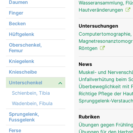
Daumen
Wasseransammlung, Flü
Unterschenkel Frau
Hautveränderungen
Finger
Becken
Untersuchungen
Computertomographie,
Hüftgelenk
Magnetresonanztomog
Oberschenkel,
Röntgen
Femur
Kniegelenk
News
Kniescheibe
Muskel- und Nervensch
Unfallverhütung beim 
Unterschenkel
Überbeweglichkeit mit P
Schienbein, Tibia
Richtige Pflege der Hau
Sprunggelenk-Verstauch
Wadenbein, Fibula
Sprungelenk,
Rubriken
Fussgelenk
Übungen gegen Frühlin
Ferse
Übungen für den Herbs