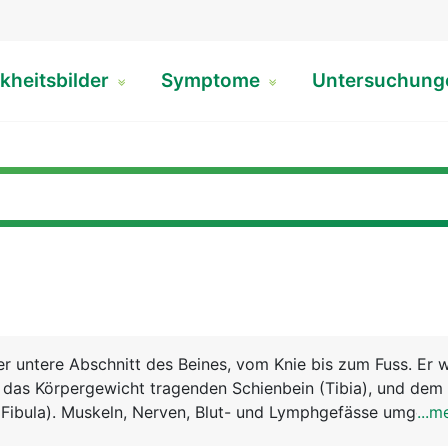
kheitsbilder
Symptome
Untersuchun
er untere Abschnitt des Beines, vom Knie bis zum Fuss. Er w
 das Körpergewicht tragenden Schienbein (Tibia), und dem
Fibula). Muskeln, Nerven, Blut- und Lymphgefässe umgebe
...m
nkelmuskeln sind für die Beugung und Streckung im Sprun