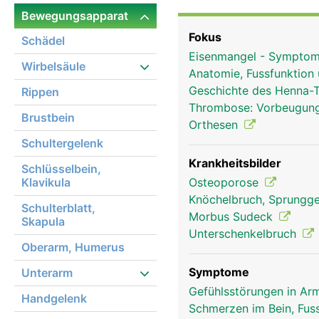
zuständig und teilweis
Bewegungsapparat
Knie.
Fokus
Schädel
Eisenmangel - Symptom
Wirbelsäule
Anatomie, Fussfunktion
Geschichte des Henna-
Rippen
Thrombose: Vorbeugung
Brustbein
Orthesen
Schultergelenk
Krankheitsbilder
Schlüsselbein,
Klavikula
Osteoporose
Knöchelbruch, Sprungge
Schulterblatt,
Morbus Sudeck
Skapula
Unterschenkelbruch
Oberarm, Humerus
Symptome
Unterarm
Gefühlsstörungen in Arm
Handgelenk
Schmerzen im Bein, Fus