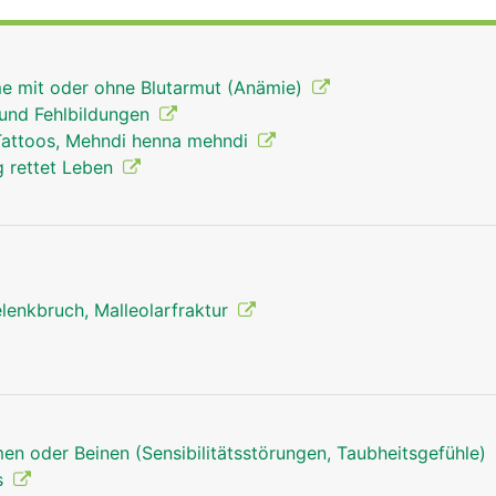
e auch für die Hebung und Senkung der Zehen und für die 
e mit oder ohne Blutarmut (Anämie)
 und Fehlbildungen
Tattoos, Mehndi henna mehndi
 rettet Leben
lenkbruch, Malleolarfraktur
en oder Beinen (Sensibilitätsstörungen, Taubheitsgefühle)
s