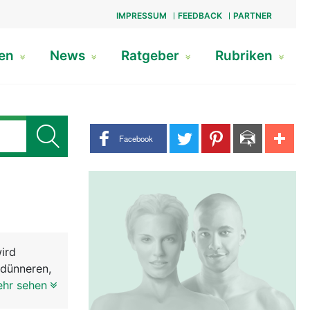
IMPRESSUM
FEEDBACK
PARTNER
gen
News
Ratgeber
Rubriken
Share buttons
Facebook
ird
 dünneren,
n die
ehr sehen
ggelenk