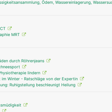
ssigkeitsansammlung, Ödem, Wassereinlagerung, Wassersu
Unterschenkel Mann
 CT
raphie MRT
äden durch Röhrenjeans
Schneesport
hysiotherapie lindern
t im Winter - Ratschläge von der Expertin
ung: Ruhigstellung beschleunigt Heilung
gsmüdigkeit
t