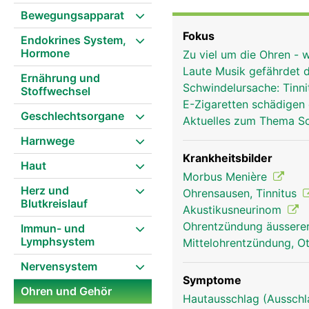
dient zur Aufnahme und 
Bewegungsapparat
Gehörgang nach innen z
Fokus
Endokrines System,
Membran und hat zwei A
Hormone
Zu viel um die Ohren -
Schutz vor Beschädigung
Laute Musik gefährdet 
aussen auf die drei be
Ernährung und
Schwindelursache: Tinn
Stoffwechsel
Steigbügel - die kleinst
E-Zigaretten schädigen
Die Gehörknöchelchen s
Geschlechtsorgane
Aktuelles zum Thema S
Innenohr, dem eigentlich
Harnwege
die Schallwellen in Wa
schneckenförmige Innen
Krankheitsbilder
Haut
Rezeptoren zum Hören u
Morbus Menière
Herz und
Signale durch den inne
Ohrensausen, Tinnitus
Blutkreislauf
Akustikusneurinom
Ohrentzündung äusserer
Immun- und
Lymphsystem
Mittelohrentzündung, Ot
Nervensystem
Symptome
Ohren und Gehör
Hautausschlag (Ausschl