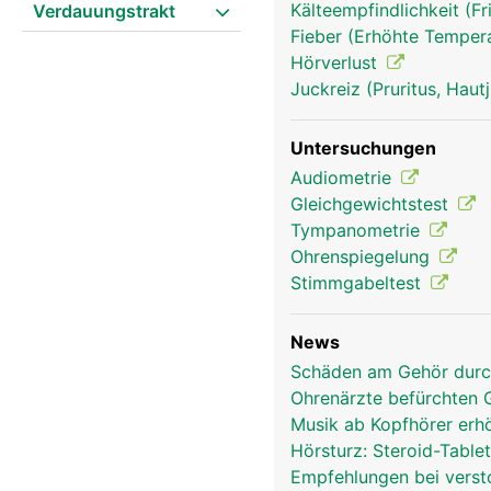
Kälteempfindlichkeit (Fr
Verdauungstrakt
Fieber (Erhöhte Tempera
Hörverlust
Juckreiz (Pruritus, Hau
Untersuchungen
Audiometrie
Gleichgewichtstest
Tympanometrie
Ohrenspiegelung
Ohren Frau
Stimmgabeltest
News
Schäden am Gehör durch
Ohrenärzte befürchten
Musik ab Kopfhörer erh
Hörsturz: Steroid-Table
Empfehlungen bei verst