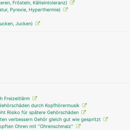
ieren, Frösteln, Kälteintoleranz)
tur, Pyrexie, Hyperthermie)
tjucken, Jucken)
Ohren Mann
 Freizeitlärm
 Gehörschäden durch Kopfhörermusik
öht Risiko für spätere Gehörschäden
tten verbessern Gehör gleich gut wie gespritzt
opften Ohren mit ''Ohrenschmalz''