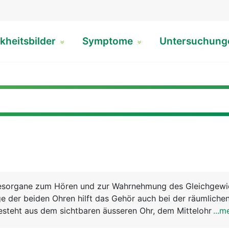
kheitsbilder
Symptome
Untersuchun
nesorgane zum Hören und zur Wahrnehmung des Gleichgewi
e der beiden Ohren hilft das Gehör auch bei der räumliche
besteht aus dem sichtbaren äusseren Ohr, dem Mittelohr un
...m
hr - die Ohrmuschel, die aus Haut, Knorpel und Fettgewebe