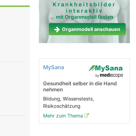
en äusseren
Krankheitsbilder
interaktiv
webige
mit Organmodell finden
en zum
n von
Organmodell anschauen
 und
eiskorn).
er zum
, wodurch
MySana
iblen
Nerven die
Gesundheit selber in die Hand
nehmen
Bildung, Wissenstests,
Risikoschätzung
Mehr zum Thema