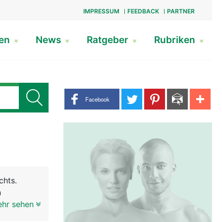
IMPRESSUM
FEEDBACK
PARTNER
gen
News
Ratgeber
Rubriken
Share buttons
Facebook
chts.
n
d dem
ehr sehen
 besteht -