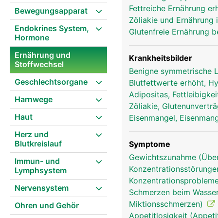
Fettreiche Ernährung er
Bewegungsapparat
Zöliakie und Ernährung
Endokrines System,
Glutenfreie Ernährung b
Hormone
Ernährung und
Krankheitsbilder
Stoffwechsel
Benigne symmetrische 
Geschlechtsorgane
Blutfettwerte erhöht, H
Adipositas, Fettleibigk
Harnwege
Zöliakie, Glutenunverträ
Haut
Eisenmangel, Eisenmang
Herz und
Blutkreislauf
Symptome
Gewichtszunahme (Überge
Immun- und
Konzentrationsstörunge
Lymphsystem
Konzentrationsprobleme,
Nervensystem
Schmerzen beim Wasserl
Miktionsschmerzen)
Ohren und Gehör
Appetitlosigkeit (Appeti