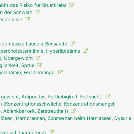
höht das Risiko für Brustkrebs
 in der Schweiz
ei Zöliakie
Lipomatose Launois-Bensaude
ypercholesterinämie, Hyperlipidämie
eit, Übergewicht
glichkeit, Sprue
elanämie, Ferritinmangel
wicht, Adipositas, Fettleibigkeit, Fettsucht)
n (Konzentrationsschwäche, Konzentrationsmangel,
 Ablenkbarkeit, Zerstreutheit)
ösen (Harnbrennen, Schmerzen beim Harnlassen, Dysurie, 
tverlust, Inappetenz)