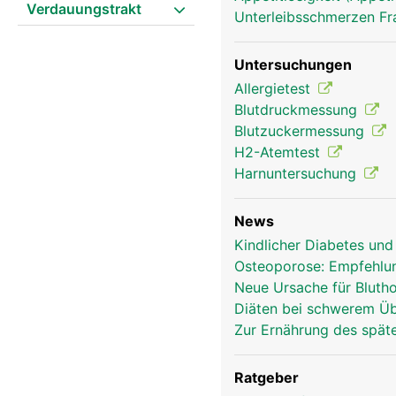
Verdauungstrakt
Unterleibsschmerzen F
Untersuchungen
Allergietest
Blutdruckmessung
Blutzuckermessung
H2-Atemtest
Harnuntersuchung
News
Kindlicher Diabetes un
Osteoporose: Empfehlun
Neue Ursache für Bluth
Diäten bei schwerem Üb
Zur Ernährung des spä
Ratgeber