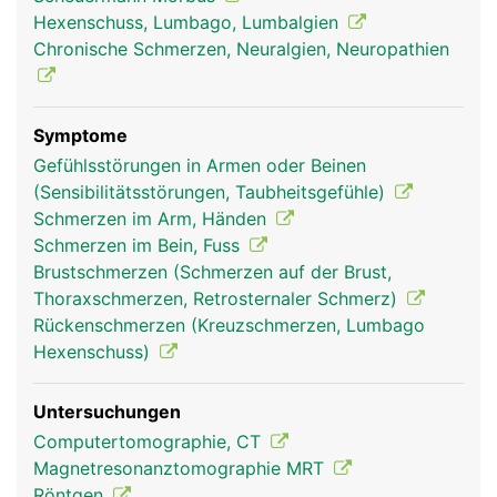
sind und so die Beweglichkeit der Wirbelsäule
Hexenschuss, Lumbago, Lumbalgien
ermöglichen.
Chronische Schmerzen, Neuralgien, Neuropathien
Symptome
Gefühlsstörungen in Armen oder Beinen
(Sensibilitätsstörungen, Taubheitsgefühle)
Schmerzen im Arm, Händen
Schmerzen im Bein, Fuss
Brustschmerzen (Schmerzen auf der Brust,
Thoraxschmerzen, Retrosternaler Schmerz)
Wirbelgelenke Frau
Wirbelgelenke
Mann
Rückenschmerzen (Kreuzschmerzen, Lumbago
Hexenschuss)
Untersuchungen
Computertomographie, CT
Magnetresonanztomographie MRT
Röntgen