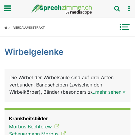
Fokus
VERDAUUNGSTRAKT
Krankheitsbilder
Wirbelgelenke
Symptome
Untersuchungen
Die Wirbel der Wirbelsäule sind auf drei Arten
News
verbunden: Bandscheiben (zwischen den
Wirbelkörper), Bänder (besonders zwischen den
...mehr sehen
Ratgeber
Wirbelbögen) und Wirbelgelenke. Für die
Wirbelgelenke hat jeder Wirbel an seiner Ober- und
Rubriken
Unterseite zwei Gelenkfortsätze, die mit den
Krankheitsbilder
Gelenkfortschätzen des jeweils darüber und
Morbus Bechterew
darunter liegenden Wirbels gelenkig verbunden
Scheuermann Morbus