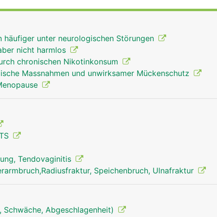
ndwurzelknochen mit der Elle und Speiche und stabilisiere
Handwurzelkanal (Karpaltunnel) laufen Nerven sowie die
armmuskeln, mit denen die Finger bewegt werden.
en häufiger unter neurologischen Störungen
aber nicht harmlos
urch chronischen Nikotinkonsum
kalische Massnahmen und unwirksamer Mückenschutz
 Menopause
CTS
ung, Tendovaginitis
rarmbruch,Radiusfraktur, Speichenbruch, Ulnafraktur
, Schwäche, Abgeschlagenheit)