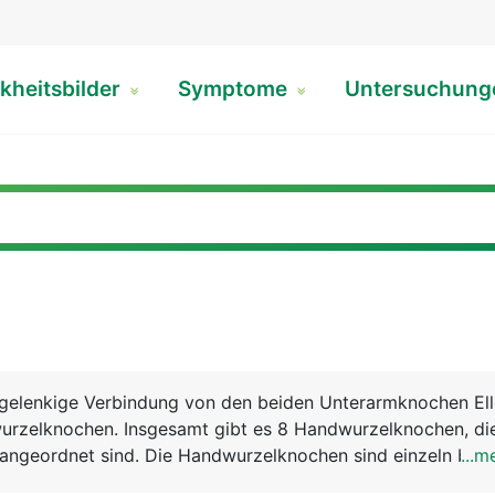
kheitsbilder
Symptome
Untersuchun
 gelenkige Verbindung von den beiden Unterarmknochen El
rzelknochen. Insgesamt gibt es 8 Handwurzelknochen, die
 angeordnet sind. Die Handwurzelknochen sind einzeln bewe
...m
en und werden von Bändern zusammengehalten. Weitere f