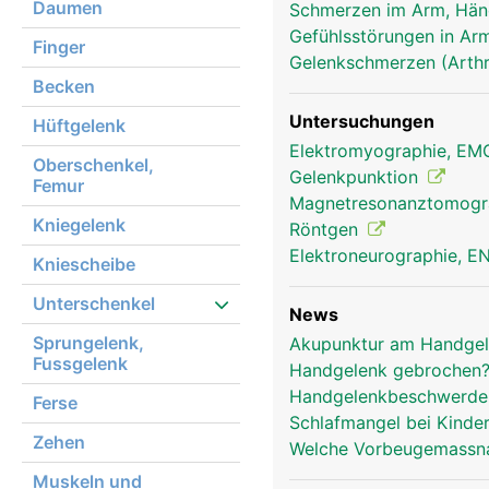
Daumen
Schmerzen im Arm, Hä
Gefühlsstörungen in Arm
Handgelenk Frau
Finger
Gelenkschmerzen (Arthr
Becken
Untersuchungen
Hüftgelenk
Elektromyographie, E
Oberschenkel,
Gelenkpunktion
Femur
Magnetresonanztomog
Kniegelenk
Röntgen
Elektroneurographie, 
Kniescheibe
Unterschenkel
News
Sprungelenk,
Akupunktur am Handgel
Fussgelenk
Handgelenk gebrochen? 
Handgelenkbeschwerden
Ferse
Schlafmangel bei Kinde
Zehen
Welche Vorbeugemassna
Muskeln und