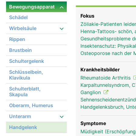
Bänder verbinden die Ha
Bewegungsapparat
Handgelenk. Durch den 
Fokus
Schädel
Muskelsehnen der Unter
Zöliakie-Patienten leid
Wirbelsäule
Henna-Tattoos- schön, 
Gesundheitsprobleme d
Rippen
Insektenschutz: Physi
Brustbein
Osteoporose nach der
Schultergelenk
Krankheitsbilder
Schlüsselbein,
Klavikula
Rheumatoide Arthritis
Karpaltunnelsyndrom, 
Schulterblatt,
Ganglion
Skapula
Sehnenscheidenentzünd
Oberarm, Humerus
Handgelenksbruch, Unte
Unterarm
Symptome
Handgelenk
Müdigkeit (Erschöpfung