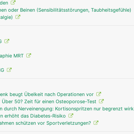
nden
en oder Beinen (Sensibilitätsstörungen, Taubheitsgefühle)
Handgelenk Mann
algie)
MG
raphie MRT
ENG
enk beugt Übelkeit nach Operationen vor
Über 50? Zeit für einen Osteoporose-Test
 durch Nerveinengung: Kortisonspritzen nur begrenzt wi
rn erhöht das Diabetes-Risiko
hmen schützen vor Sportverletzungen?