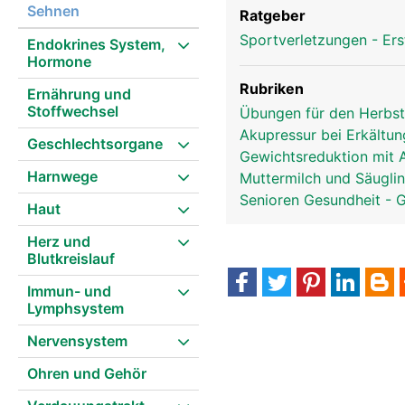
Sehnen
Ratgeber
Sportverletzungen - Ers
Endokrines System,
Hormone
Rubriken
Ernährung und
Stoffwechsel
Übungen für den Herbs
Akupressur bei Erkältu
Geschlechtsorgane
Gewichtsreduktion mit 
Harnwege
Muttermilch und Säugli
Senioren Gesundheit - 
Haut
Herz und
Blutkreislauf
Immun- und
Lymphsystem
Nervensystem
Ohren und Gehör