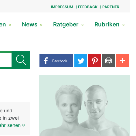
IMPRESSUM
FEEDBACK
PARTNER
gen
News
Ratgeber
Rubriken
Share buttons
Facebook
le und
 in zwei
glich, mit
ehr sehen
este