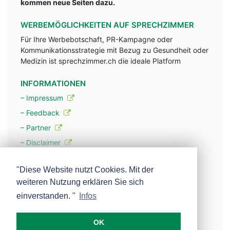
kommen neue Seiten dazu.
WERBEMÖGLICHKEITEN AUF SPRECHZIMMER
Für Ihre Werbebotschaft, PR-Kampagne oder
Kommunikationsstrategie mit Bezug zu Gesundheit oder
Medizin ist sprechzimmer.ch die ideale Platform
INFORMATIONEN
– Impressum
– Feedback
– Partner
– Disclaimer
– Datenschutzerklärung / Privacy Policy
"Diese Website nutzt Cookies. Mit der
weiteren Nutzung erklären Sie sich
– Werbung
einverstanden. "
Infos
– Mehr über unsere Experten
OK