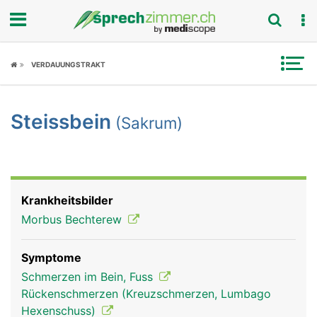
Fokus
VERDAUUNGSTRAKT
Krankheitsbilder
Steissbein
(Sakrum)
Symptome
Untersuchungen
News
Krankheitsbilder
Morbus Bechterew
Ratgeber
Symptome
Rubriken
Schmerzen im Bein, Fuss
Rückenschmerzen (Kreuzschmerzen, Lumbago
Hexenschuss)