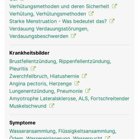
Zwerchfellatmung oder Bauchatmung. Unterstützt
Verhütungsmethoden und deren Sicherheit
wird das Zwerchfell durch die Muskeln des
Verhütung, Verhütungsmethoden
Brustkorbes und des Schultergürtels. Sie werden
Starke Menstruation - Was bedeutet das?
als Atemhilfsmuskulatur bezeichnet und kommen
Verdauung Verdauungsstörungen,
vor allem bei Anstrengung zum Einsatz, bei der
Verdauungsbeschwerden
sich der gesamte Brustkorb hebt und senkt. Bei
dieser sogenannten Brustatmung wird die Lunge
beim Einatmen zu allen Seiten auseinander
Krankheitsbilder
gezogen. Brust- und Bauchatmung arbeiten immer
Brustfellentzündung, Rippenfellentzündung,
zusammen, in Ruhe überwiegt jedoch die Bauch-,
Pleuritis
bei Anstrengung die Brustatmung.
Zwerchfellbruch, Hiatushernie
Angina pectoris, Herzenge
Lungenentzündung, Pneumonie
Amyotrophe Lateralsklerose, ALS, Fortschreitender
Muskelschwund
Symptome
Wasseransammlung, Flüssigkeitsansammlung,
Ödem, Wassereinlagerung, Wassersucht