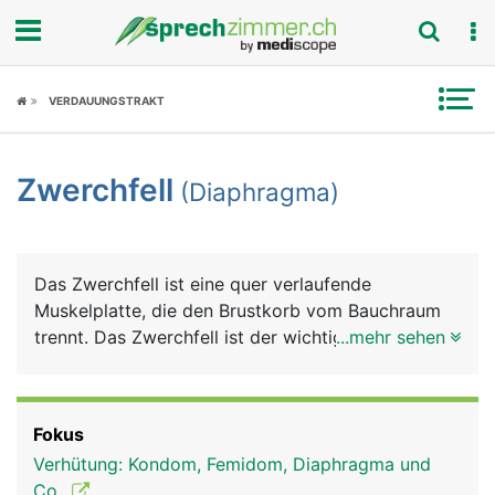
Fokus
VERDAUUNGSTRAKT
Krankheitsbilder
Zwerchfell
(Diaphragma)
Symptome
Untersuchungen
Das Zwerchfell ist eine quer verlaufende
News
Muskelplatte, die den Brustkorb vom Bauchraum
trennt. Das Zwerchfell ist der wichtigste
...mehr sehen
Ratgeber
Atemmuskel. Die Lungen sind an der Unterseite
mit dem Zwerchfell verwachsen. Beim Atmen
Rubriken
wölbt sich das Zwerchfell nach oben bzw. nach
Fokus
unten und unterstützt damit die Lunge beim Ein-
Verhütung: Kondom, Femidom, Diaphragma und
und Ausatmen. Man nennt diese Atmung auch
Co.