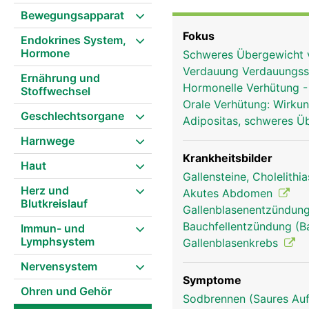
Hauptgallengang dem Dü
Bewegungsapparat
dort im eingedickten Z
Fokus
Endokrines System,
Dünndarm übertritt, zieh
Hormone
Schweres Übergewicht v
auch direkt von der Leb
Verdauung Verdauungs
lebensnotwendiges Organ
Ernährung und
Hormonelle Verhütung - 
Stoffwechsel
Orale Verhütung: Wirkun
Geschlechtsorgane
Adipositas, schweres Ü
Harnwege
Krankheitsbilder
Haut
Gallensteine, Cholelithi
Herz und
Akutes Abdomen
Blutkreislauf
Gallenblasenentzündung
Bauchfellentzündung (B
Immun- und
Lymphsystem
Gallenblasenkrebs
Nervensystem
Symptome
Ohren und Gehör
Sodbrennen (Saures Auf