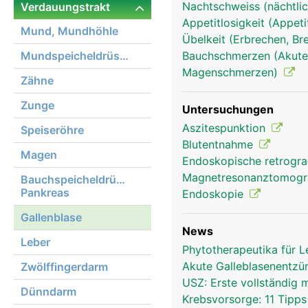
Nachtschweiss (nächtlic
Verdauungstrakt
Appetitlosigkeit (Appeti
Mund, Mundhöhle
Übelkeit (Erbrechen, Br
Mundspeicheldrüsen
Bauchschmerzen (Akute
gallenblase frau
Magenschmerzen)
Zähne
Zunge
Untersuchungen
Aszitespunktion
Speiseröhre
Blutentnahme
Magen
Endoskopische retrogra
Magnetresonanztomog
Bauchspeicheldrüse,
Pankreas
Endoskopie
Gallenblase
News
Leber
Phytotherapeutika für 
Akute Galleblasenentzü
Zwölffingerdarm
USZ: Erste vollständig
Dünndarm
Krebsvorsorge: 11 Tipp