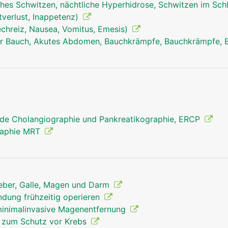
hes Schwitzen, nächtliche Hyperhidrose, Schwitzen im Sch
tverlust, Inappetenz)
echreiz, Nausea, Vomitus, Emesis)
r Bauch, Akutes Abdomen, Bauchkrämpfe, Bauchkrämpfe, 
gallenblase mann
de Cholangiographie und Pankreatikographie, ERCP
raphie MRT
Leber, Galle, Magen und Darm
ndung frühzeitig operieren
 minimalinvasive Magenentfernung
s zum Schutz vor Krebs