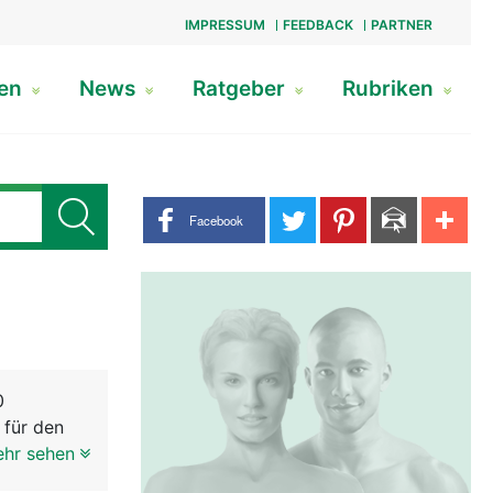
IMPRESSUM
FEEDBACK
PARTNER
gen
News
Ratgeber
Rubriken
Share buttons
Facebook
0
 für den
ehr sehen
 über den