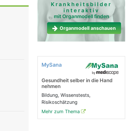
d wird
Krankheitsbilder
interaktiv
en in den
mit Organmodell finden
 die Galle
Organmodell anschauen
MySana
Gesundheit selber in die Hand
nehmen
Bildung, Wissenstests,
Risikoschätzung
Mehr zum Thema