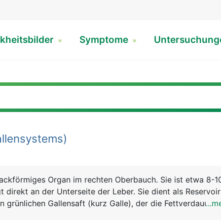
kheitsbilder
Symptome
Untersuchun
llensystems)
 sackförmiges Organ im rechten Oberbauch. Sie ist etwa 8-1
t direkt an der Unterseite der Leber. Sie dient als Reservoir
n grünlichen Gallensaft (kurz Galle), der die Fettverdauung
...m
llenkanälchen in der Leber sammeln die Galle und führen sie