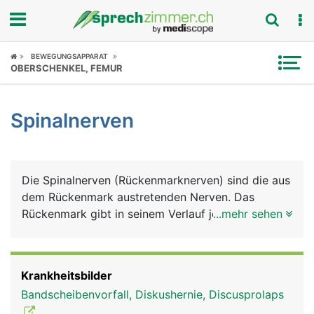
Fokus
BEWEGUNGSAPPARAT
OBERSCHENKEL, FEMUR
Krankheitsbilder
Spinalnerven
Symptome
Untersuchungen
Die Spinalnerven (Rückenmarknerven) sind die aus
News
dem Rückenmark austretenden Nerven. Das
Rückenmark gibt in seinem Verlauf jeweils auf der
...mehr sehen
Ratgeber
linken und rechten Seite der Wirbelsäule 31
Spinalnerven ab. Diese werden nach den
Rubriken
entsprechenden Wirbelsäulenabschnitten benannt.
Krankheitsbilder
Es gibt demnach auf jeder Seite 8 Halsnerven, 12
Bandscheibenvorfall, Diskushernie, Discusprolaps
Brustnerven, 5 Lendennerven und 1 Steissbeinnerv.