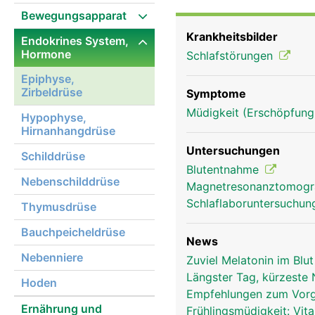
Dunkelheit läuft sie auf
Bewegungsapparat
nimmt die Melatonin Pro
Krankheitsbilder
Endokrines System,
Schlaf-Wach-Rhythmus so
Hormone
Schlafstörungen
anderem den Eintritt de
anderer Hormondrüsen i
Epiphyse,
Zirbeldrüse
Geschlechtsdrüsen, Bauc
Symptome
Antioxidans - vielfach s
Müdigkeit (Erschöpfung
Hypophyse,
sogenannte Radikalfänge
Hirnanhangdrüse
Untersuchungen
Schilddrüse
Blutentnahme
Nebenschilddrüse
Magnetresonanztomog
Schlaflaboruntersuchu
Thymusdrüse
Bauchpeicheldrüse
News
Nebenniere
Zuviel Melatonin im Blu
Längster Tag, kürzeste
Hoden
Empfehlungen zum Vorg
Ernährung und
Frühlingsmüdigkeit: Vi