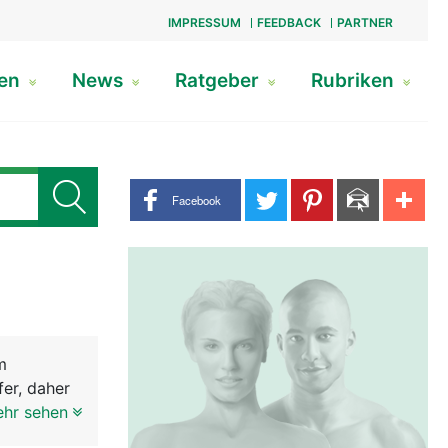
IMPRESSUM
FEEDBACK
PARTNER
gen
News
Ratgeber
Rubriken
Share buttons
Facebook
m
fer, daher
ngig
ehr sehen
 Bei