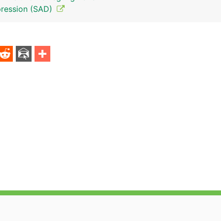
pression (SAD)
Epiphyse-Zirbeldrüse Mann