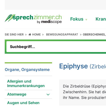
Fokus
Kran
SIE SIND HIER
HOME
BEWEGUNGSAPPARAT
OBERSCHENKEL
Epiphyse
(Zirbel
Organe, Organsysteme
Allergien und
Immunerkrankungen
Die Zirbeldrüse (Epiphy
Zwischenhirn. Sie hat d
Atemwege
ihr Name. Sie produzier
Augen und Sehen
(Hell/Dunkel) und wird 