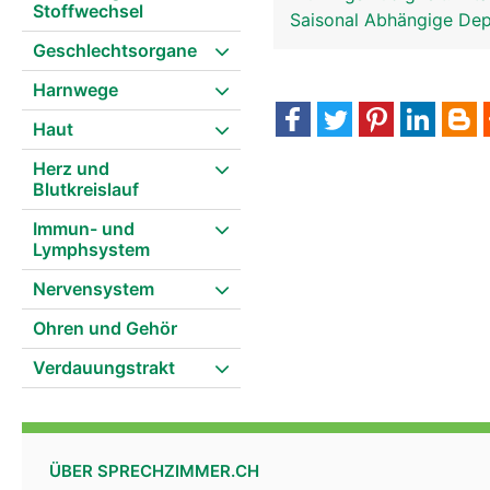
Stoffwechsel
Saisonal Abhängige De
Geschlechtsorgane
Harnwege
Haut
Herz und
Epiphyse-Zirbeldrüse Frau
Blutkreislauf
Immun- und
Lymphsystem
Nervensystem
Ohren und Gehör
Verdauungstrakt
ÜBER SPRECHZIMMER.CH