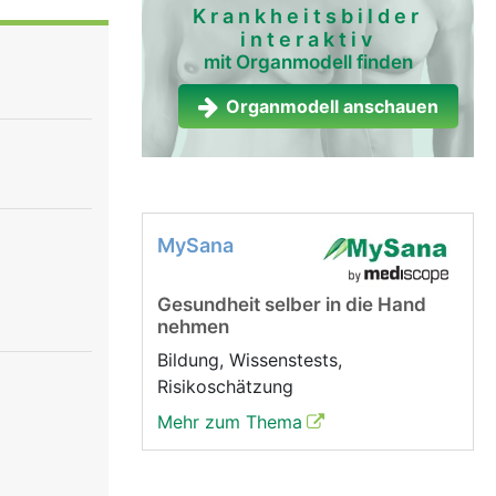
. Im Alter
Krankheitsbilder
interaktiv
liert den
mit Organmodell finden
), unter
eler
Organmodell anschauen
ebenniere,
gene
s
nnen.
MySana
Gesundheit selber in die Hand
nehmen
Bildung, Wissenstests,
Risikoschätzung
Mehr zum Thema