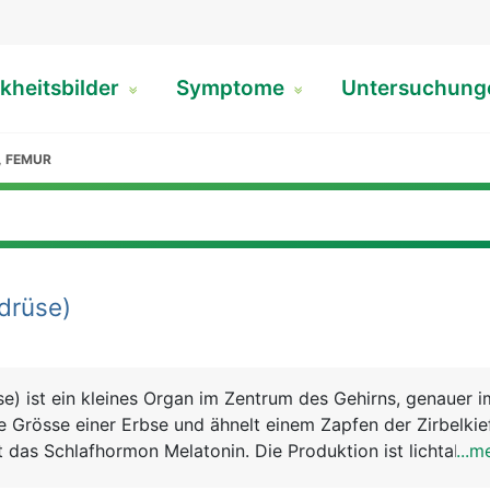
kheitsbilder
Symptome
Untersuchun
, FEMUR
drüse)
se) ist ein kleines Organ im Zentrum des Gehirns, genauer i
ie Grösse einer Erbse und ähnelt einem Zapfen der Zirbelkie
t das Schlafhormon Melatonin. Die Produktion ist lichtabhä
...m
über den Lichteinfall auf die Netzhaut des Auges gesteuert: