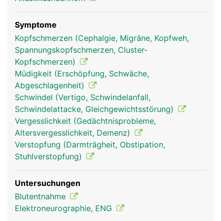
und Oberlippe; und ein Unterkieferast, der für das
Empfinden im Unterkieferbereich verantwortlich
ist und die Kau- und Mundbodenmuskulatur
Symptome
steuert.
Kopfschmerzen (Cephalgie, Migräne, Kopfweh,
Spannungskopfschmerzen, Cluster-
Kopfschmerzen)
Müdigkeit (Erschöpfung, Schwäche,
Abgeschlagenheit)
Schwindel (Vertigo, Schwindelanfall,
Schwindelattacke, Gleichgewichtsstörung)
Vergesslichkeit (Gedächtnisprobleme,
Altersvergesslichkeit, Demenz)
Verstopfung (Darmträgheit, Obstipation,
Stuhlverstopfung)
Trigeminus Frau
Trigeminus Mann
Untersuchungen
Blutentnahme
Elektroneurographie, ENG