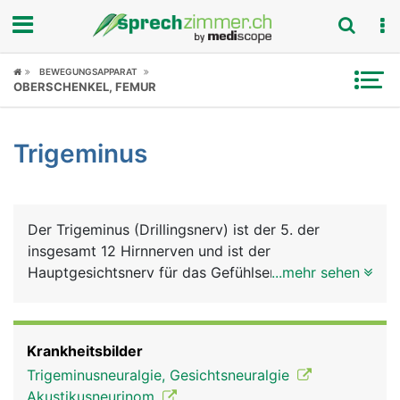
Fokus
BEWEGUNGSAPPARAT
OBERSCHENKEL, FEMUR
Krankheitsbilder
Trigeminus
Symptome
Untersuchungen
Der Trigeminus (Drillingsnerv) ist der 5. der
News
insgesamt 12 Hirnnerven und ist der
Hauptgesichtsnerv für das Gefühlsempfinden im
...mehr sehen
Ratgeber
Gesicht. Seinen Namen verdankt er seinen drei
Ästen: ein Augenast, der für das Empfinden im
Rubriken
Augenbereich, der Stirn und Teile der Nase
Krankheitsbilder
verantwortlich ist; ein Oberkieferast, für das
Trigeminusneuralgie, Gesichtsneuralgie
Empfinden unter dem Auge, im Oberkieferbereich
Akustikusneurinom