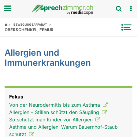
Fokus
BEWEGUNGSAPPARAT
OBERSCHENKEL, FEMUR
Krankheitsbilder
Allergien und
Symptome
Immunerkrankungen
Untersuchungen
News
Fokus
Ratgeber
Von der Neurodermitis bis zum Asthma
Allergien – Stillen schützt den Säugling
Rubriken
So schützt man Kinder vor Allergien
Asthma und Allergien: Warum Bauernhof-Staub
schützt