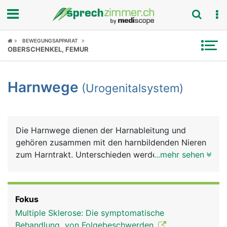
Fokus
BEWEGUNGSAPPARAT
OBERSCHENKEL, FEMUR
Krankheitsbilder
Harnwege
(Urogenitalsystem)
Symptome
Untersuchungen
Die Harnwege dienen der Harnableitung und
News
gehören zusammen mit den harnbildenden Nieren
zum Harntrakt. Unterschieden werden anatomisch
...mehr sehen
Ratgeber
ein oberer und ein unterer Harntrakt. Zum oberen
zählen die Nieren und die Harnleiter (Ureter), zum
Rubriken
unteren die Harnblase und die Harnröhre (Urethra).
Fokus
Die Nieren dienen der Harnbildung, die Harnleiter
Multiple Sklerose: Die symptomatische
zum Harntransport in die Blase, die Harnblase zur
Behandlung von Folgebeschwerden