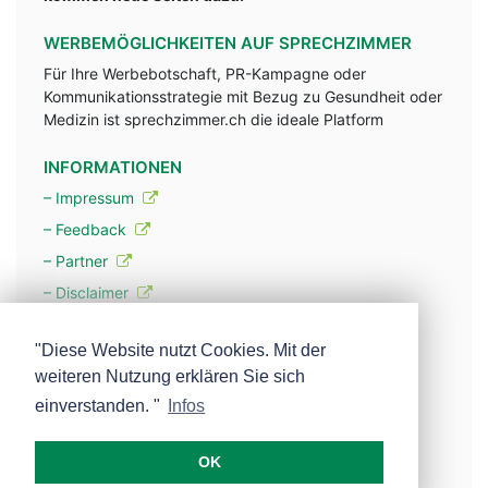
WERBEMÖGLICHKEITEN AUF SPRECHZIMMER
Für Ihre Werbebotschaft, PR-Kampagne oder
Kommunikationsstrategie mit Bezug zu Gesundheit oder
Medizin ist sprechzimmer.ch die ideale Platform
INFORMATIONEN
– Impressum
– Feedback
– Partner
– Disclaimer
– Datenschutzerklärung / Privacy Policy
"Diese Website nutzt Cookies. Mit der
weiteren Nutzung erklären Sie sich
– Werbung
einverstanden. "
Infos
– Mehr über unsere Experten
OK