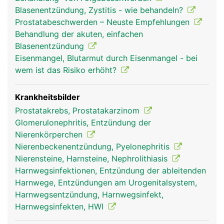
Harnspeicherung und die Harnröhre zur
Blasenentzündung, Zystitis - wie behandeln?
Harnausscheidung.
Prostatabeschwerden – Neuste Empfehlungen
Behandlung der akuten, einfachen
Blasenentzündung
Eisenmangel, Blutarmut durch Eisenmangel - bei
wem ist das Risiko erhöht?
Krankheitsbilder
Prostatakrebs, Prostatakarzinom
Glomerulonephritis, Entzündung der
Nierenkörperchen
Nierenbeckenentzündung, Pyelonephritis
Nierensteine, Harnsteine, Nephrolithiasis
Harnwegsinfektionen, Entzündung der ableitenden
Harnwege, Entzündungen am Urogenitalsystem,
Harnwegsentzündung, Harnwegsinfekt,
Harnwegsinfekten, HWI