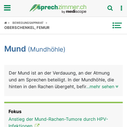
Fokus
BEWEGUNGSAPPARAT
OBERSCHENKEL, FEMUR
Krankheitsbilder
Mund
(Mundhöhle)
Symptome
Untersuchungen
Der Mund ist an der Verdauung, an der Atmung
News
und am Sprechen beteiligt. In der Mundhöhle, die
hinten in den Rachen übergeht, befinden sich die
...mehr sehen
Ratgeber
Zähne und die Zunge. Die gesamte Mundhöhle ist
von einer Schleimhaut ausgekleidet, die im Bereich
Rubriken
der Zähne das Zahnfleisch bildet. Sie wird von den
Fokus
Speicheldrüsen und Schleimzellen der
Anstieg der Mund-Rachen-Tumore durch HPV-
Mundschleimhaut ständig feucht gehalten. Den
Infektionen