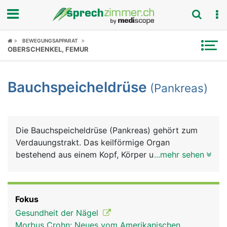
Fokus
BEWEGUNGSAPPARAT
OBERSCHENKEL, FEMUR
Krankheitsbilder
Bauchspeicheldrüse
(Pankreas)
Symptome
Untersuchungen
Die Bauchspeicheldrüse (Pankreas) gehört zum
News
Verdauungstrakt. Das keilförmige Organ
bestehend aus einem Kopf, Körper und Schwanz,
...mehr sehen
Ratgeber
ist etwa 15 Zentimeter lang und liegt quer im
Oberbauch direkt hinter dem Magen. Die
Rubriken
Bauchspeicheldrüse hat zwei wesentlich Aufgaben:
Fokus
Sie produziert einen Verdauungssaft
Gesundheit der Nägel
(Bauchspeichel), der über den
Morbus Crohn: Neues vom Amerikanischen