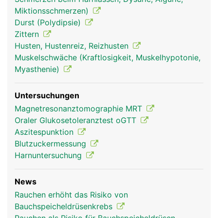
Miktionsschmerzen)
Durst (Polydipsie)
Zittern
Husten, Hustenreiz, Reizhusten
Muskelschwäche (Kraftlosigkeit, Muskelhypotonie,
Myasthenie)
bauchspeicheldrüse
bauchspeicheldrüse
Untersuchungen
pankreas frau
pankreas mann
Magnetresonanztomographie MRT
Oraler Glukosetoleranztest oGTT
Aszitespunktion
Blutzuckermessung
Harnuntersuchung
News
Rauchen erhöht das Risiko von
Bauchspeicheldrüsenkrebs