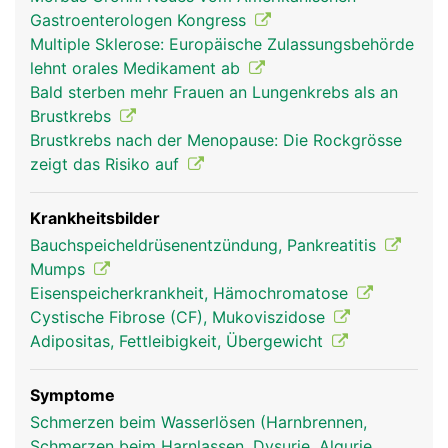
Bauchspeicheldrüsengang in den Zwölffingerdarm
Gastroenterologen Kongress
geleitet wird. Der Saft enthält verschiedene
Multiple Sklerose: Europäische Zulassungsbehörde
Enzyme zur Aufspaltung der Nahrungsbestandteile
lehnt orales Medikament ab
(Eiweisse, Kohlenhydrate, Fette). Ausserdem
Bald sterben mehr Frauen an Lungenkrebs als an
neutralisiert das Sekret die zuvor in die Nahrung
Brustkrebs
gelangte Magensäure, damit die empfindliche
Brustkrebs nach der Menopause: Die Rockgrösse
Darmschleimhaut nicht von der Säure angegriffen
zeigt das Risiko auf
wird. Die zweite Aufgabe ist die Produktion der
Hormone Insulin und Glukagon, die als
Gegenspieler den Blutzucker regulieren. Insulin
Krankheitsbilder
wirkt blutzuckersenkend, Glukagon
Bauchspeicheldrüsenentzündung, Pankreatitis
blutzuckersteigernd. Wenn der Blutzuckerspiegel
Mumps
steigt, beispielsweise nach einer Mahlzeit, gibt die
Eisenspeicherkrankheit, Hämochromatose
Bauchspeicheldrüse Insulin ins Blut ab, wodurch
Cystische Fibrose (CF), Mukoviszidose
der Zuckerspiegel sinkt. Wenn umgekehrt der
Adipositas, Fettleibigkeit, Übergewicht
Blutzuckerspiegel zu niedrig ist, wird Glukagon
abgegeben.
Symptome
Schmerzen beim Wasserlösen (Harnbrennen,
Schmerzen beim Harnlassen, Dysurie, Algurie,