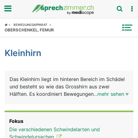
Fokus
BEWEGUNGSAPPARAT
OBERSCHENKEL, FEMUR
Krankheitsbilder
Kleinhirn
Symptome
Untersuchungen
Das Kleinhirn liegt im hinteren Bereich im Schädel
News
und besteht so wie das Grosshirn aus zwei
Hälften. Es koordiniert Bewegungen und sorgt
...mehr sehen
Ratgeber
über eine Verbindung mit dem
Gleichgewichtsorgan, das im Innenohr liegt, für
Rubriken
das Körpergleichgewicht.
Fokus
Die verschiedenen Schwindelarten und
Schwindelursachen