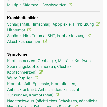
Multiple Sklerose - Beschwerden
Krankheitsbilder
Schlaganfall, Hirnschlag, Apoplexie, Hirnblutung
Hirntumor
Schädel-Hirn-Trauma, SHT, Kopfverletzung
Akustikusneurinom
Kleinhirn Frau
Kleinhirn Mann
Symptome
Kopfschmerzen (Cephalgie, Migräne, Kopfweh,
Spannungskopfschmerzen, Cluster-
Kopfschmerzen)
Weite Pupillen
Krampfanfall (Epilepsie, Krampfleiden,
Anfallskrankheit, Anfallsleiden, Fallsucht,
Zuckungen, Krampfanfall)
Nachtschweiss (nächtliches Schwitzen, nächtliche
Hyperhidrose, Schwitzen im Schlaf)