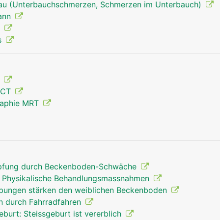
rau (Unterbauchschmerzen, Schmerzen im Unterbauch)
Mann
)
s
Becken Mann
g
 CT
raphie MRT
opfung durch Beckenboden-Schwäche
 Physikalische Behandlungsmassnahmen
übungen stärken den weiblichen Beckenboden
n durch Fahrradfahren
urt: Steissgeburt ist vererblich