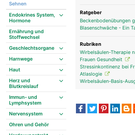
Sehnen
Ratgeber
Endokrines System,
Hormone
Beckenbodenübungen g
Blasenschwäche - Ein T
Ernährung und
Stoffwechsel
Rubriken
Geschlechtsorgane
Wirbelsäulen-Therapie 
Harnwege
Frauen Gesundheit
Stressinkontinenz bei 
Haut
Atlaslogie
Herz und
Wirbelsäulen-Basis-Aus
Blutkreislauf
Immun- und
Lymphsystem
Nervensystem
Ohren und Gehör