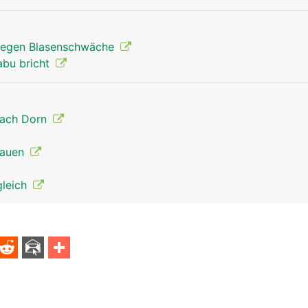
egen Blasenschwäche
abu bricht
nach Dorn
Frauen
gleich