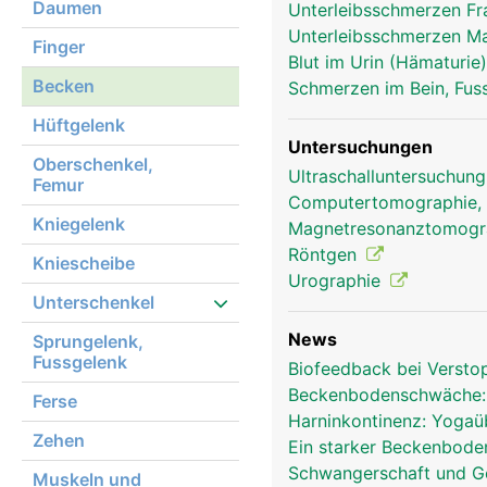
Daumen
Unterleibsschmerzen F
Unterleibsschmerzen 
Finger
Blut im Urin (Hämaturie
Becken
Schmerzen im Bein, Fus
Hüftgelenk
Untersuchungen
Oberschenkel,
Becken Frau
Ultraschalluntersuchun
Femur
Computertomographie,
Kniegelenk
Magnetresonanztomog
Röntgen
Kniescheibe
Urographie
Unterschenkel
News
Sprungelenk,
Fussgelenk
Biofeedback bei Verst
Beckenbodenschwäche:
Ferse
Harninkontinenz: Yoga
Zehen
Ein starker Beckenbode
Schwangerschaft und Geb
Muskeln und