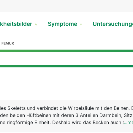
kheitsbilder
Symptome
Untersuchun
, FEMUR
des Skeletts und verbindet die Wirbelsäule mit den Beinen. 
den beiden Hüftbeinen mit deren 3 Anteilen Darmbein, Sitz
ne ringförmige Einheit. Deshalb wird das Becken auch als 
...m
chnet. Über diesen festen und stabilen Ring wird das Körp