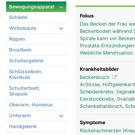
gleichmässig auf die Ob
Bewegungsapparat
ein sicherer Stand ermö
Fokus
Schädel
Bänder und Muskeln mit
Das Becken der Frau wei
Festigkeit und Stabilit
Wirbelsäule
Beckenboden während 
Hüftgelenk mit dem Obe
Spirale kann vor Beck
Rippen
ausserdem die Beckenor
Prostata-Entzündungen
Frauen haben im Vergle
Brustbein
Weibliche Menstruation
Beckenausgang um ein 
Schultergelenk
Krankheitsbilder
Schlüsselbein,
Klavikula
Beckenbruch
Arthrose, Hüftgelenkar
Schulterblatt,
Scheidenkrebs, Vagina
Skapula
Eierstockkrebs, Ovaria
Oberarm, Humerus
Schenkelhalsbruch, Sch
Unterarm
Symptome
Handgelenk
Rückenschmerzen (Kre