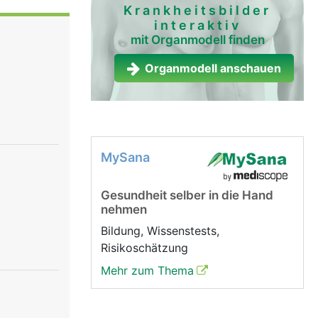
tung und
Krankheitsbilder
interaktiv
chiedene
mit Organmodell finden
che
über das
Organmodell anschauen
h
rgane.
MySana
Gesundheit selber in die Hand
nehmen
Bildung, Wissenstests,
Risikoschätzung
Mehr zum Thema