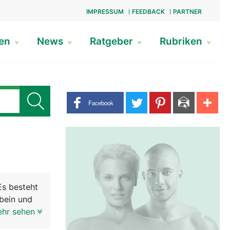
IMPRESSUM
FEEDBACK
PARTNER
gen
News
Ratgeber
Rubriken
Share buttons
Facebook
Es besteht
bein und
Beckenring
ehr sehen
ergewicht