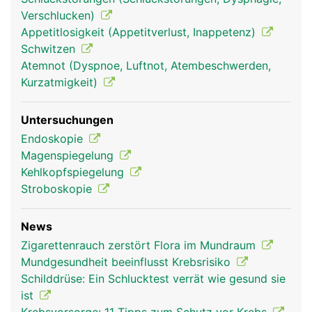
Verschlucken)
Appetitlosigkeit (Appetitverlust, Inappetenz)
Schwitzen
Atemnot (Dyspnoe, Luftnot, Atembeschwerden,
Kurzatmigkeit)
Untersuchungen
Endoskopie
Kehlkopf Frau
Kehlkopf Mann
Magenspiegelung
Kehlkopfspiegelung
Stroboskopie
News
Zigarettenrauch zerstört Flora im Mundraum
Mundgesundheit beeinflusst Krebsrisiko
Schilddrüse: Ein Schlucktest verrät wie gesund sie
ist