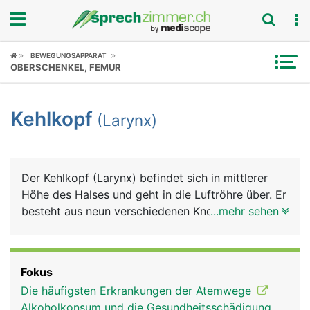
Fokus
BEWEGUNGSAPPARAT
OBERSCHENKEL, FEMUR
Krankheitsbilder
Kehlkopf
(Larynx)
Symptome
Untersuchungen
Der Kehlkopf (Larynx) befindet sich in mittlerer
News
Höhe des Halses und geht in die Luftröhre über. Er
besteht aus neun verschiedenen Knorpelstücken,
...mehr sehen
Ratgeber
die durch Bänder zusammengehalten werden. Der
Kehlkopf ist die "Weiche" zwischen Nahrung und
Rubriken
Luft. An der oberen Öffnung befindet sich der
Fokus
Kehldeckel (Epiglottis), der den Kehlkopf beim
Die häufigsten Erkrankungen der Atemwege
Schlucken verschliesst und dadurch verhindert,
Alkoholkonsum und die Gesundheitsschädigung