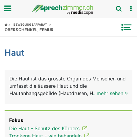
Fokus
BEWEGUNGSAPPARAT
OBERSCHENKEL, FEMUR
Krankheitsbilder
Haut
Symptome
Untersuchungen
Die Haut ist das grösste Organ des Menschen und
News
umfasst die äussere Haut und die
Hautanhangsgebilde (Hautdrüsen, Haare, Nägel).
...mehr sehen
Ratgeber
Auch die sichtbaren Schleimhäute von Mund,
Nase, Genitalien und After gehören zur Haut. Die
Rubriken
äussere Haut besteht grob aus drei Schichten:
Fokus
Oberhaut (Epidermis), Lederhaut (Dermis) und
Die Haut - Schutz des Körpers
Unterhaut (Subkutis). Zu den Hauptaufgaben der
Trockene Haut - wie behandeln