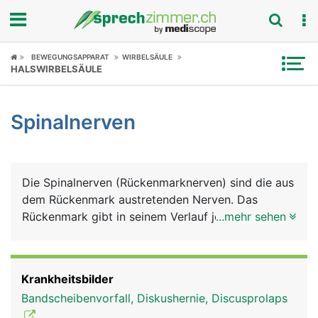
Fokus
BEWEGUNGSAPPARAT
WIRBELSÄULE
HALSWIRBELSÄULE
Krankheitsbilder
Spinalnerven
Symptome
Untersuchungen
Die Spinalnerven (Rückenmarknerven) sind die aus
News
dem Rückenmark austretenden Nerven. Das
Rückenmark gibt in seinem Verlauf jeweils auf der
...mehr sehen
Ratgeber
linken und rechten Seite der Wirbelsäule 31
Spinalnerven ab. Diese werden nach den
Rubriken
entsprechenden Wirbelsäulenabschnitten benannt.
Krankheitsbilder
Es gibt demnach auf jeder Seite 8 Halsnerven, 12
Bandscheibenvorfall, Diskushernie, Discusprolaps
Brustnerven, 5 Lendennerven und 1 Steissbeinnerv.