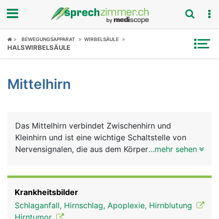
Fokus
BEWEGUNGSAPPARAT
WIRBELSÄULE
HALSWIRBELSÄULE
Krankheitsbilder
Mittelhirn
Symptome
Untersuchungen
Das Mittelhirn verbindet Zwischenhirn und
News
Kleinhirn und ist eine wichtige Schaltstelle von
Nervensignalen, die aus dem Körper zum Grosshirn
...mehr sehen
Ratgeber
und in umgekehrte Richtung laufen. Die
wichtigsten Aufgaben des Mittelhirns sind die
Rubriken
Steuerung des Schlafes und die Kontrolle der
Krankheitsbilder
Augenbewegungen.
Schlaganfall, Hirnschlag, Apoplexie, Hirnblutung
Hirntumor