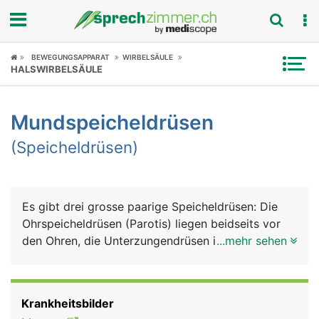
Fokus
BEWEGUNGSAPPARAT
WIRBELSÄULE
HALSWIRBELSÄULE
Krankheitsbilder
Mundspeicheldrüsen
Symptome
(Speicheldrüsen)
Untersuchungen
News
Es gibt drei grosse paarige Speicheldrüsen: Die
Ohrspeicheldrüsen (Parotis) liegen beidseits vor
Ratgeber
den Ohren, die Unterzungendrüsen im Mundboden
...mehr sehen
unter der Zunge und die Unterkieferdrüsen hinten
Rubriken
an der Innenseite des Unterkiefers. Gemeinsam
produzieren sie 90% des Speichels. Den Rest
Krankheitsbilder
produzieren mehrere kleine Speicheldrüsen, die im