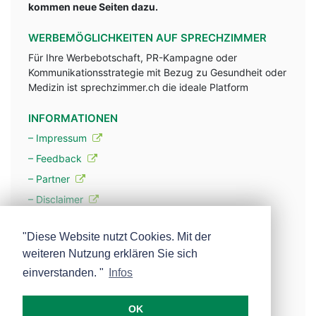
kommen neue Seiten dazu.
WERBEMÖGLICHKEITEN AUF SPRECHZIMMER
Für Ihre Werbebotschaft, PR-Kampagne oder
Kommunikationsstrategie mit Bezug zu Gesundheit oder
Medizin ist sprechzimmer.ch die ideale Platform
INFORMATIONEN
– Impressum
– Feedback
– Partner
– Disclaimer
– Datenschutzerklärung / Privacy Policy
"Diese Website nutzt Cookies. Mit der
weiteren Nutzung erklären Sie sich
– Werbung
einverstanden. "
Infos
– Mehr über unsere Experten
OK