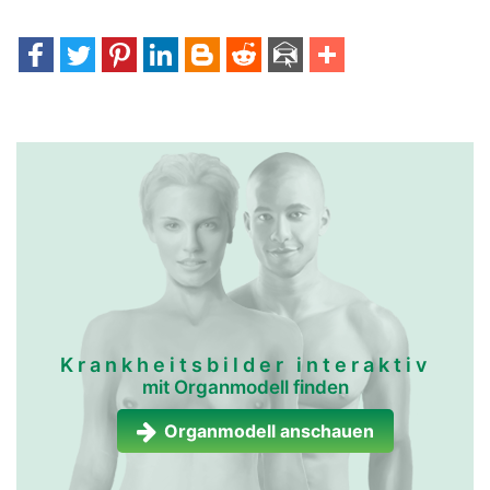
mundspeicheldrüsen
mundspeicheldrüsen
frau
mann
Krankheitsbilder interaktiv
mit Organmodell finden
Organmodell anschauen