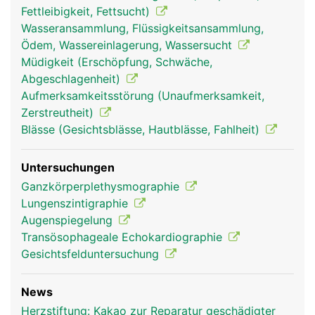
in die Lunge gepumpt wird, um wieder mit
Fettleibigkeit, Fettsucht)
frischem Sauerstoff aufgetankt zu werden. Das
Wasseransammlung, Flüssigkeitsansammlung,
Herz pumpt dabei das Blut unermüdlich durch
Ödem, Wassereinlagerung, Wassersucht
beide Blutkreisläufe. Wird bei Anstrengung mehr
Müdigkeit (Erschöpfung, Schwäche,
Sauerstoff benötigt pumpt es schneller, in Ruhe
Abgeschlagenheit)
pumpt es langsamer. Im Schnitt dauert es etwa
Aufmerksamkeitsstörung (Unaufmerksamkeit,
eine Minute, bis das Blut einmal durch den Körper
Zerstreutheit)
zirkuliert.
Blässe (Gesichtsblässe, Hautblässe, Fahlheit)
Untersuchungen
Ganzkörperplethysmographie
Lungenszintigraphie
Augenspiegelung
Transösophageale Echokardiographie
Gesichtsfelduntersuchung
News
blutkreislauf frau
blutkreislauf mann
Herzstiftung: Kakao zur Reparatur geschädigter