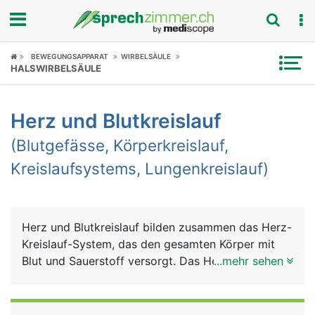
Fokus
BEWEGUNGSAPPARAT
WIRBELSÄULE
HALSWIRBELSÄULE
Krankheitsbilder
Herz und Blutkreislauf
Symptome
(Blutgefässe, Körperkreislauf,
Untersuchungen
Kreislaufsystems, Lungenkreislauf)
News
Ratgeber
Herz und Blutkreislauf bilden zusammen das Herz-
Kreislauf-System, das den gesamten Körper mit
Rubriken
Blut und Sauerstoff versorgt. Das Herz ist dabei
...mehr sehen
die zentrale Pumpe und der Blutkreislauf das
Transport- und Verteilungssystem. Auch die Lunge
ist in diesem System eingebunden, um das Blut mit