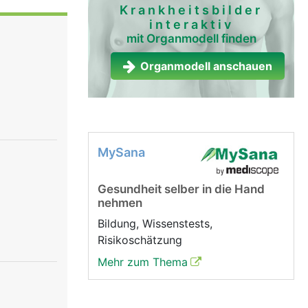
sieht
Krankheitsbilder
interaktiv
Das
mit Organmodell finden
e
rvenzellen
Organmodell anschauen
uptsächlich
gkeit
 Haut,
egende
MySana
Gesundheit selber in die Hand
nehmen
Bildung, Wissenstests,
Risikoschätzung
Mehr zum Thema