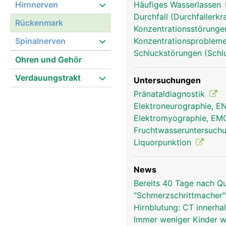
Hirnnerven
Häufiges Wasserlassen
Durchfall (Durchfallerk
Rückenmark
Konzentrationsstörunge
Spinalnerven
Konzentrationsprobleme,
Schluckstörungen (Schl
Ohren und Gehör
Verdauungstrakt
Untersuchungen
rückenmark frau
Pränataldiagnostik
Elektroneurographie, 
Elektromyographie, E
Fruchtwasseruntersuch
Liquorpunktion
News
Bereits 40 Tage nach 
"Schmerzschrittmacher
Hirnblutung: CT innerha
Immer weniger Kinder 