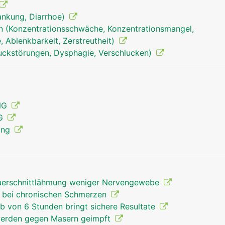
rankung, Diarrhoe)
n (Konzentrationsschwäche, Konzentrationsmangel,
 Ablenkbarkeit, Zerstreutheit)
uckstörungen, Dysphagie, Verschlucken)
rückenmark mann
ENG
MG
ung
Querschnittlähmung weniger Nervengewebe
" bei chronischen Schmerzen
lb von 6 Stunden bringt sichere Resultate
werden gegen Masern geimpft