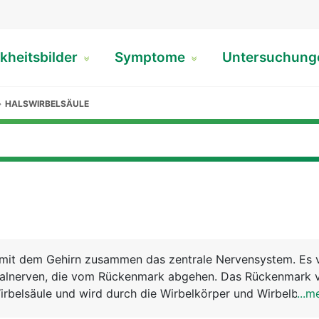
kheitsbilder
Symptome
Untersuchun
HALSWIRBELSÄULE
mit dem Gehirn zusammen das zentrale Nervensystem. Es 
nalnerven, die vom Rückenmark abgehen. Das Rückenmark v
rbelsäule und wird durch die Wirbelkörper und Wirbelbög
...m
m verlängerten Mark unterhalb der Schädelbasis bis hinab 