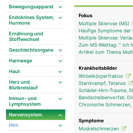
zweiten Lendenwirbel. 
Bewegungsapparat
aufgrund der auslaufen
Fokus
Endokrines System,
Rückenmark besteht aus 
Hormone
Multiple Sklerose (MS)
Substanz, die im Quersc
Häufige Symptome der 
gebildet wird. Die weis
Ernährung und
Multiple Sklerose: Ver
Stoffwechsel
die langen Nervenfaser
Zum MS-Welttag: '' Ich 
(Liquor) und von drei 
Geschlechtsorgane
Artikel zum Thema Mult
eine gut durchblutete m
Harnwege
innere Haut.
Krankheitsbilder
Haut
Wirbelkörperfraktur
Herz und
Starrkrampf, Tetanus
Blutkreislauf
Schädel-Hirn-Trauma, S
Bandscheibenvorfall, Di
Immun- und
Lymphsystem
Chronische Schmerzen, 
Nervensystem
Symptome
Hirn
Muskelschmerzen