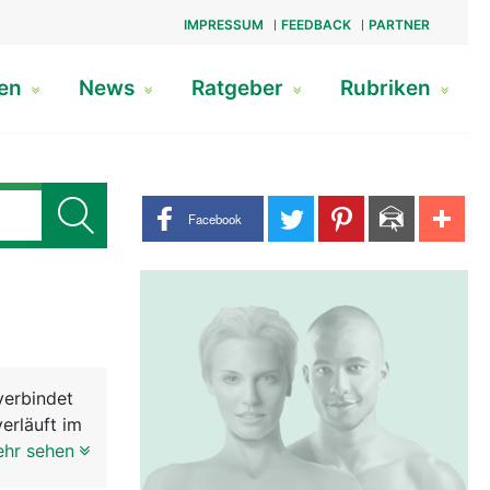
IMPRESSUM
FEEDBACK
PARTNER
gen
News
Ratgeber
Rubriken
Share buttons
Facebook
verbindet
erläuft im
en
ehr sehen
zum