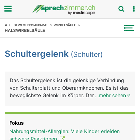
Fokus
BEWEGUNGSAPPARAT
WIRBELSÄULE
HALSWIRBELSÄULE
Krankheitsbilder
Schultergelenk
(Schulter)
Symptome
Untersuchungen
Das Schultergelenk ist die gelenkige Verbindung
News
von Schulterblatt und Oberarmknochen. Es ist das
beweglichste Gelenk im Körper. Der besonders
...mehr sehen
Ratgeber
grosse Bewegungsumfang des Armes wird durch
ein spezielles Kugelgelenk erreicht, bei dem sich
Rubriken
der kugelförmige Kopf des Oberarmknochens in
Fokus
der flachen Gelenkpfanne des Schulterblattes
Nahrungsmittel-Allergien: Viele Kinder erleiden
bewegt. Damit die Knochen nicht aufeinander
schwere Reaktionen