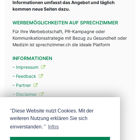
Informationen umfasst das Angebot und täglich
kommen neue Seiten dazu.
WERBEMÖGLICHKEITEN AUF SPRECHZIMMER
Für Ihre Werbebotschaft, PR-Kampagne oder
Kommunikationsstrategie mit Bezug zu Gesundheit oder
Medizin ist sprechzimmer.ch die ideale Platform
INFORMATIONEN
– Impressum
– Feedback
– Partner
– Disclaimer
– Datenschutzerklärung / Privacy Policy
"Diese Website nutzt Cookies. Mit der
weiteren Nutzung erklären Sie sich
– Werbung
einverstanden. "
Infos
– Mehr über unsere Experten