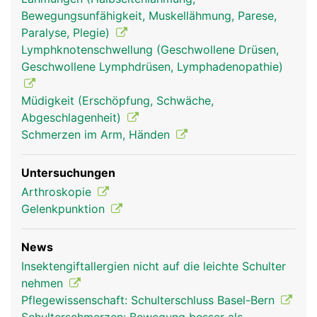
Bewegungsunfähigkeit, Muskellähmung, Parese,
Schultergelenk
Schultergelenk
Paralyse, Plegie)
Frau
Mann
Lymphknotenschwellung (Geschwollene Drüsen,
Geschwollene Lymphdrüsen, Lymphadenopathie)
Müdigkeit (Erschöpfung, Schwäche,
Abgeschlagenheit)
Schmerzen im Arm, Händen
Untersuchungen
Arthroskopie
Gelenkpunktion
News
Insektengiftallergien nicht auf die leichte Schulter
nehmen
Pflegewissenschaft: Schulterschluss Basel-Bern