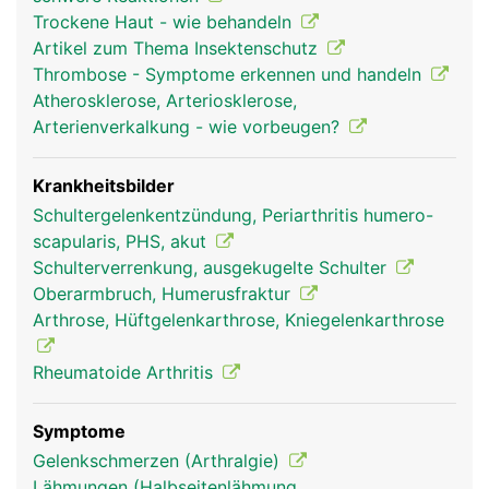
reiben, sind sie mit Gelenkknorpel bezogen und in
Trockene Haut - wie behandeln
Gelenkschmiere eingebettet. Um das sehr
Artikel zum Thema Insektenschutz
bewegliche Schultergelenk stabil zu halten, wird
Thrombose - Symptome erkennen und handeln
es von einer komplexen Struktur aus
Atherosklerose, Arteriosklerose,
Gelenkkapsel, Schleimbeuteln, Bändern sowie vier
Arterienverkalkung - wie vorbeugen?
kleinere Muskeln und deren Sehnen (sogenannte
Rotatorenmanschette) und dem grossen
Schultermuskel (Deltoideus) umgeben. Die
Krankheitsbilder
Bewegung des Armes wird durch das
Schultergelenkentzündung, Periarthritis humero-
Zusammenspiel von Gelenk, Bändern und Muskeln
scapularis, PHS, akut
ermöglicht.
Schulterverrenkung, ausgekugelte Schulter
Oberarmbruch, Humerusfraktur
Arthrose, Hüftgelenkarthrose, Kniegelenkarthrose
Rheumatoide Arthritis
Symptome
Gelenkschmerzen (Arthralgie)
Lähmungen (Halbseitenlähmung,