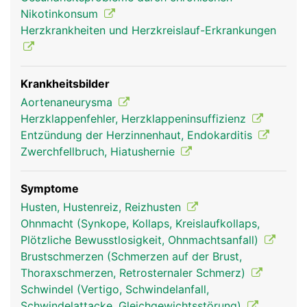
des Zwerchfells wird sie als Brustaorta, unterhalb
Nikotinkonsum
als Bauchaorta bezeichnet. Von ihr gehen wichtige
Herzkrankheiten und Herzkreislauf-Erkrankungen
Blutgefässe ab: die Halsschlagadern zur
Versorgung des Gehirns und die beiden
Schlüsselbeinarterien, die die Arme versorgen. Im
Bauch entspringen aus der Aorta die grossen Äste
Krankheitsbilder
zur Versorgung der Bauchorgane und der Nieren.
Aortenaneurysma
In Höhe des Bauchnabels teilt sich die Aorta in die
Herzklappenfehler, Herzklappeninsuffizienz
beiden Beckenarterien auf zur Versorgung der
Entzündung der Herzinnenhaut, Endokarditis
Beckenorgane und der Beine.
Zwerchfellbruch, Hiatushernie
Symptome
Husten, Hustenreiz, Reizhusten
Ohnmacht (Synkope, Kollaps, Kreislaufkollaps,
Plötzliche Bewusstlosigkeit, Ohnmachtsanfall)
Brustschmerzen (Schmerzen auf der Brust,
Thoraxschmerzen, Retrosternaler Schmerz)
Schwindel (Vertigo, Schwindelanfall,
Schwindelattacke, Gleichgewichtsstörung)