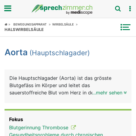
Fokus
BEWEGUNGSAPPARAT
WIRBELSÄULE
HALSWIRBELSÄULE
Krankheitsbilder
Aorta
(Hauptschlagader)
Symptome
Untersuchungen
Die Hauptschlagader (Aorta) ist das grösste
News
Blutgefäss im Körper und leitet das
sauerstoffreiche Blut vom Herz in den Körper. Sie
...mehr sehen
Ratgeber
hat einen Durchmesser von etwa 2 Zentimeter. Die
Aorta entspringt direkt am Herz aus der linken
Rubriken
Herzkammer und verläuft zunächst bogenförmig
Fokus
nach hinten und zieht dann durch den Brustkorb
Blutgerinnung Thrombose
und das Zwerchfell in den Bauchraum. Oberhalb
Gesundheitsprobleme durch chronischen