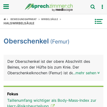
Fokus
BEWEGUNGSAPPARAT
WIRBELSÄULE
HALSWIRBELSÄULE
Krankheitsbilder
Oberschenkel
(Femur)
Symptome
Untersuchungen
Der Oberschenkel ist der obere Abschnitt des
News
Beines, von der Hüfte bis zum Knie. Der
Oberschenkelknochen (Femur) ist der längste und
...mehr sehen
Ratgeber
durch seine besondere Bauweise auch der
kräftigste Röhrenknochen im Körper. Er macht
Rubriken
etwa ein Viertel der gesamten Körperlänge aus. Er
Fokus
besteht von oben nach unten aus dem kugeligen
Taillenumfang wichtiger als Body-Mass-Index zur
Kopf (Hüftkopf), einem kurzen Hals
Herz-Risikobeurteilung