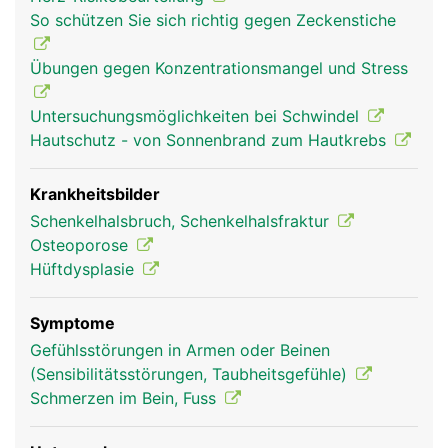
(Schenkelhals), einen langen Schaft und einem
So schützen Sie sich richtig gegen Zeckenstiche
verdickten unteren Ende mit zwei walzenförmigen
Gelenkknorren, die mit dem Schienbein und der
Übungen gegen Konzentrationsmangel und Stress
Kniescheibe das Knie bilden. Der Hüftkopf bildet
mit der Hüftpfanne des Beckens das Hüftgelenk.
Untersuchungsmöglichkeiten bei Schwindel
Der Oberschenkelknochen dient ausserdem als
Hautschutz - von Sonnenbrand zum Hautkrebs
Befestigungsanker für Bänder und Muskeln.
Krankheitsbilder
Schenkelhalsbruch, Schenkelhalsfraktur
Osteoporose
Hüftdysplasie
Symptome
Gefühlsstörungen in Armen oder Beinen
(Sensibilitätsstörungen, Taubheitsgefühle)
Oberschenkel Frau
Oberschenkel
Schmerzen im Bein, Fuss
Mann