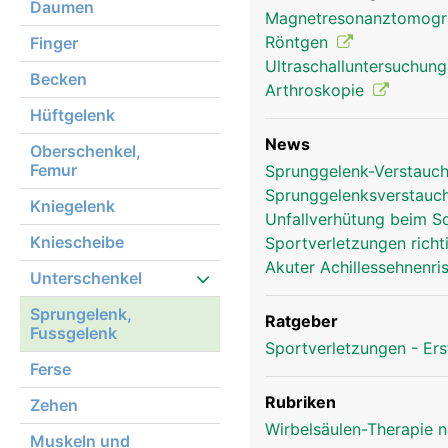
Daumen
Magnetresonanztomog
Röntgen
Finger
Ultraschalluntersuchun
Becken
Arthroskopie
Hüftgelenk
News
Oberschenkel,
Femur
Sprunggelenk-Verstauch
Sprunggelenksverstauc
Sprunggelenk Frau
Kniegelenk
Unfallverhütung beim 
Kniescheibe
Sportverletzungen rich
Akuter Achillessehnenri
Unterschenkel
Sprungelenk,
Ratgeber
Fussgelenk
Sportverletzungen - Ers
Ferse
Rubriken
Zehen
Wirbelsäulen-Therapie 
Muskeln und