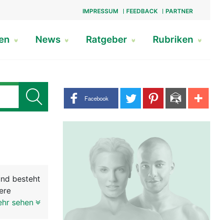
IMPRESSUM
FEEDBACK
PARTNER
gen
News
Ratgeber
Rubriken
Share buttons
Facebook
und besteht
ere
ehr sehen
wird von