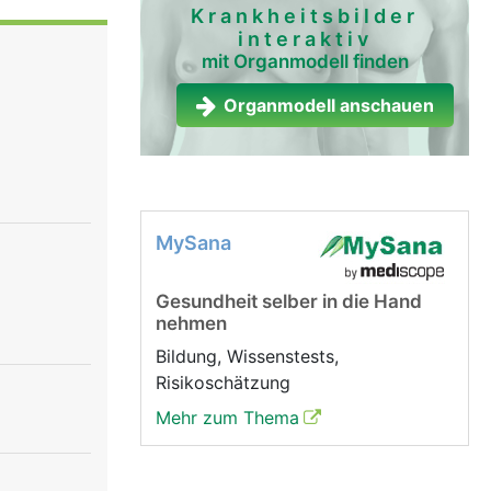
die
Krankheitsbilder
interaktiv
ogen und in
mit Organmodell finden
n umgeben
ienbein
Organmodell anschauen
im Gehen
enk im
pergewichts
kantung des
MySana
Gesundheit selber in die Hand
nehmen
Bildung, Wissenstests,
Risikoschätzung
Mehr zum Thema