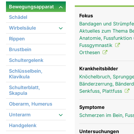
den drei Fusswurzelkno
Bewegungsapparat
Knochen in den Gelenken
Fokus
Schädel
Gelenkschmiere eingebe
Bandagen und Strümpf
und durch starke innen 
Wirbelsäule
Aktuelles zum Thema Be
und Wadenbein durch ei
Anatomie, Fussfunktion
Rippen
Sprunggelenk ist für d
Fussgymnastik
und das Abstossen beim 
Brustbein
Orthesen
Körper, da bei Bewegung
Schultergelenk
auf den Fuss einwirkt. 
Fusses und gleicht Une
Krankheitsbilder
Schlüsselbein,
Klavikula
Knöchelbruch, Sprungge
Bänderzerrung, Bänder
Schulterblatt,
Senkfuss, Plattfuss
Skapula
Oberarm, Humerus
Symptome
Unterarm
Schmerzen im Bein, Fus
Handgelenk
Untersuchungen