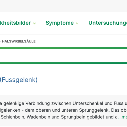
kheitsbilder
Symptome
Untersuchun
HALSWIRBELSÄULE
(Fussgelenk)
ie gelenkige Verbindung zwischen Unterschenkel und Fuss 
lgelenken - dem oberen und unteren Sprunggelenk. Das ob
Schienbein, Wadenbein und Sprungbein gebildet und als
...m
nknöchel gut sicht- und tastbar. Das untere Sprunggelenk 