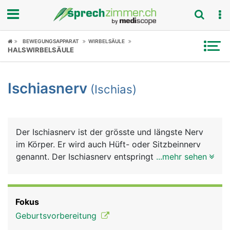
Fokus
BEWEGUNGSAPPARAT
WIRBELSÄULE
HALSWIRBELSÄULE
Krankheitsbilder
Ischiasnerv
(Ischias)
Symptome
Untersuchungen
Der Ischiasnerv ist der grösste und längste Nerv
News
im Körper. Er wird auch Hüft- oder Sitzbeinnerv
genannt. Der Ischiasnerv entspringt in Höhe der
...mehr sehen
Ratgeber
Lendenwirbelsäule aus einem Nervengeflecht des
Rückenmarks. Er gelangt unter dem Gesässmuskel
Rubriken
über eine Öffnung im Beckenknochen an die
Fokus
Rückseite des Beines und zieht bis zu den Zehen.
Geburtsvorbereitung
In Höhe der Kniekehle teilt er sich in einen