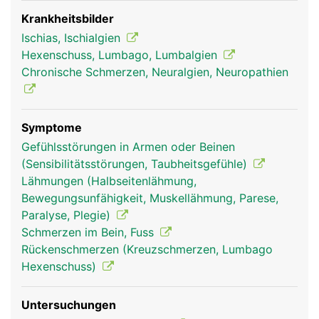
Wadennerv und einen Schienbeinnerv. Der
Ischiasnerv leitet einerseits Schmerz- und
Krankheitsbilder
Gefühlswahrnehmungen von den Beinen und
Ischias, Ischialgien
Füssen zum Gehirn und andererseits
Hexenschuss, Lumbago, Lumbalgien
Bewegungssignale vom Gehirn zu den jeweiligen
Chronische Schmerzen, Neuralgien, Neuropathien
Muskeln der Beine und Füsse. Schäden des
Ischiasnervs können daher starke Schmerzen,
Taubheitsgefühle oder Muskelschwächen bzw.
Symptome
Lähmungen an den Beinen auslösen.
Gefühlsstörungen in Armen oder Beinen
(Sensibilitätsstörungen, Taubheitsgefühle)
Lähmungen (Halbseitenlähmung,
Bewegungsunfähigkeit, Muskellähmung, Parese,
Paralyse, Plegie)
Schmerzen im Bein, Fuss
Rückenschmerzen (Kreuzschmerzen, Lumbago
Hexenschuss)
Untersuchungen
ischiasnerv frau
ischiasnerv mann