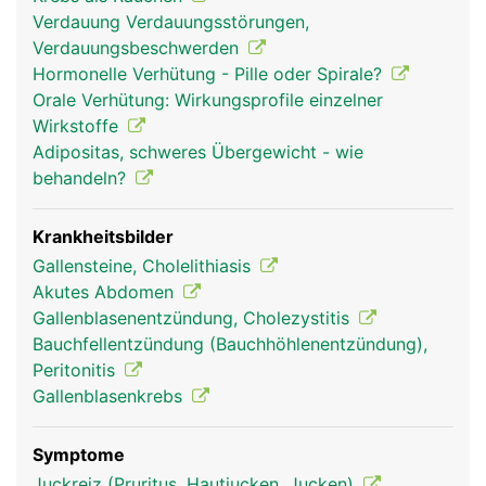
Dünndarm zu. Ein Teil davon zweigt in die
Verdauung Verdauungsstörungen,
Gallenblase ab und wird dort im eingedickten
Verdauungsbeschwerden
Zustand zwischengespeichert. Sobald Nahrung
Hormonelle Verhütung - Pille oder Spirale?
aus dem Magen in den Dünndarm übertritt, zieht
Orale Verhütung: Wirkungsprofile einzelner
sich die Gallenblase zusammen und gibt die Galle
Wirkstoffe
frei. Da die Galle auch direkt von der Leber in den
Adipositas, schweres Übergewicht - wie
Dünndarm fliessen kann, ist die Gallenblase kein
behandeln?
lebensnotwendiges Organ und kann, falls
notwendig, entfernt werden.
Krankheitsbilder
Gallensteine, Cholelithiasis
Akutes Abdomen
Gallenblasenentzündung, Cholezystitis
Bauchfellentzündung (Bauchhöhlenentzündung),
Peritonitis
Gallenblasenkrebs
Symptome
gallenblase frau
gallenblase mann
Juckreiz (Pruritus, Hautjucken, Jucken)