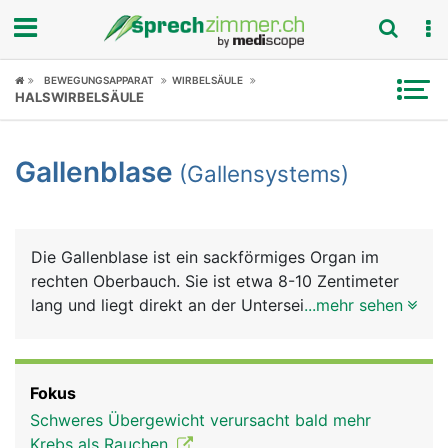
Fokus
BEWEGUNGSAPPARAT
WIRBELSÄULE
HALSWIRBELSÄULE
Krankheitsbilder
Gallenblase
(Gallensystems)
Symptome
Untersuchungen
Die Gallenblase ist ein sackförmiges Organ im
News
rechten Oberbauch. Sie ist etwa 8-10 Zentimeter
lang und liegt direkt an der Unterseite der Leber.
...mehr sehen
Ratgeber
Sie dient als Reservoir für den von der Leber
gebildeten grünlichen Gallensaft (kurz Galle), der
Rubriken
die Fettverdauung unterstützt. Feinste
Fokus
Gallenkanälchen in der Leber sammeln die Galle
Schweres Übergewicht verursacht bald mehr
und führen sie über den Hauptgallengang dem
Krebs als Rauchen