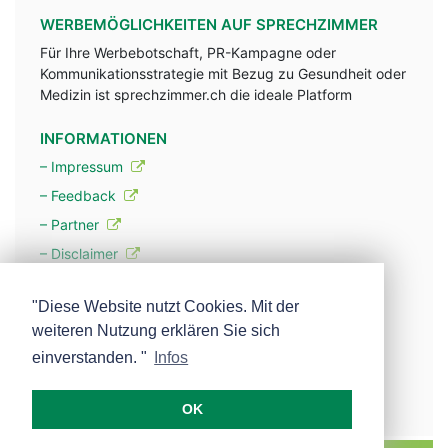
WERBEMÖGLICHKEITEN AUF SPRECHZIMMER
Für Ihre Werbebotschaft, PR-Kampagne oder
Kommunikationsstrategie mit Bezug zu Gesundheit oder
Medizin ist sprechzimmer.ch die ideale Platform
INFORMATIONEN
– Impressum
– Feedback
– Partner
– Disclaimer
– Datenschutzerklärung / Privacy Policy
"Diese Website nutzt Cookies. Mit der
weiteren Nutzung erklären Sie sich
– Werbung
einverstanden. "
Infos
– Mehr über unsere Experten
OK