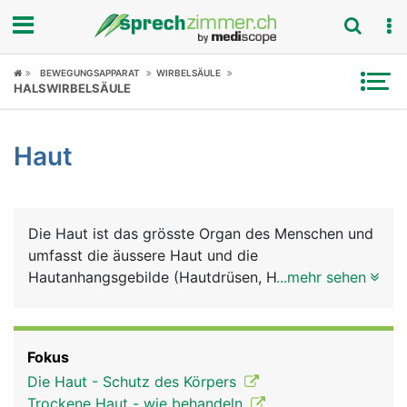
Fokus
BEWEGUNGSAPPARAT
WIRBELSÄULE
HALSWIRBELSÄULE
Krankheitsbilder
Haut
Symptome
Untersuchungen
Die Haut ist das grösste Organ des Menschen und
News
umfasst die äussere Haut und die
Hautanhangsgebilde (Hautdrüsen, Haare, Nägel).
...mehr sehen
Ratgeber
Auch die sichtbaren Schleimhäute von Mund,
Nase, Genitalien und After gehören zur Haut. Die
Rubriken
äussere Haut besteht grob aus drei Schichten:
Fokus
Oberhaut (Epidermis), Lederhaut (Dermis) und
Die Haut - Schutz des Körpers
Unterhaut (Subkutis). Zu den Hauptaufgaben der
Trockene Haut - wie behandeln