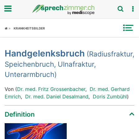
Fokus
KRANKHEITSBILDER
Krankheitsbilder
Handgelenksbruch
(Radiusfraktur,
Symptome
Speichenbruch, Ulnafraktur,
Untersuchungen
Unterarmbruch)
News
Von (
Dr. med. Fritz Grossenbacher
,
Dr. med. Gerhard
Emrich
,
Dr. med. Daniel Desalmand
,
Doris Zumbühl
)
Ratgeber
Definition
Rubriken