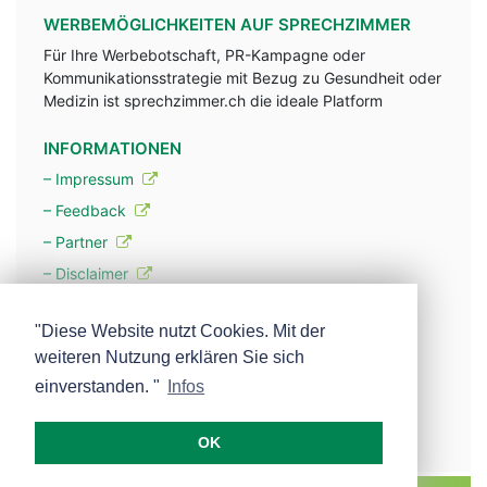
WERBEMÖGLICHKEITEN AUF SPRECHZIMMER
Für Ihre Werbebotschaft, PR-Kampagne oder
Kommunikationsstrategie mit Bezug zu Gesundheit oder
Medizin ist sprechzimmer.ch die ideale Platform
INFORMATIONEN
– Impressum
– Feedback
– Partner
– Disclaimer
– Datenschutzerklärung / Privacy Policy
"Diese Website nutzt Cookies. Mit der
weiteren Nutzung erklären Sie sich
– Werbung
einverstanden. "
Infos
– Mehr über unsere Experten
OK