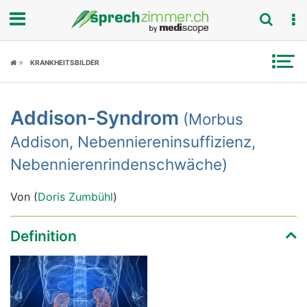
Fokus
KRANKHEITSBILDER
Krankheitsbilder
Addison-Syndrom
(Morbus
Symptome
Addison, Nebenniereninsuffizienz,
Untersuchungen
Nebennierenrindenschwäche)
News
Von (
Doris Zumbühl
)
Ratgeber
Definition
Rubriken