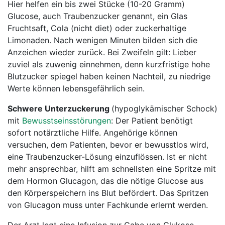
Hier helfen ein bis zwei Stücke (10-20 Gramm)
Glucose, auch Traubenzucker genannt, ein Glas
Fruchtsaft, Cola (nicht diet) oder zuckerhaltige
Limonaden. Nach wenigen Minuten bilden sich die
Anzeichen wieder zurück. Bei Zweifeln gilt: Lieber
zuviel als zuwenig einnehmen, denn kurzfristige hohe
Blutzucker spiegel haben keinen Nachteil, zu niedrige
Werte können lebensgefährlich sein.
Schwere Unterzuckerung
(hypoglykämischer Schock)
mit
Bewusstseinsstörungen
: Der Patient benötigt
sofort notärztliche Hilfe. Angehörige können
versuchen, dem Patienten, bevor er bewusstlos wird,
eine Traubenzucker-Lösung einzuflössen. Ist er nicht
mehr ansprechbar, hilft am schnellsten eine Spritze mit
dem Hormon Glucagon, das die nötige Glucose aus
den Körperspeichern ins Blut befördert. Das Spritzen
von Glucagon muss unter Fachkunde erlernt werden.
Der Arzt legt eine Infusion zur Gabe von Glukose