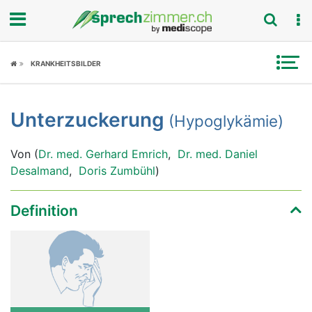
Fokus
KRANKHEITSBILDER
Krankheitsbilder
Unterzuckerung
(Hypoglykämie)
Symptome
Von (
Dr. med. Gerhard Emrich
,
Dr. med. Daniel
Untersuchungen
Desalmand
,
Doris Zumbühl
)
News
Definition
Ratgeber
Rubriken