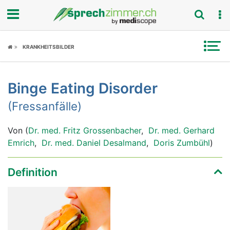
Fokus
KRANKHEITSBILDER
Krankheitsbilder
Binge Eating Disorder
Symptome
(Fressanfälle)
Untersuchungen
Von (
Dr. med. Fritz Grossenbacher
,
Dr. med. Gerhard
News
Emrich
,
Dr. med. Daniel Desalmand
,
Doris Zumbühl
)
Ratgeber
Definition
Rubriken