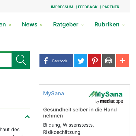
IMPRESSUM
FEEDBACK
PARTNER
gen
News
Ratgeber
Rubriken
Share buttons
Facebook
MySana
Gesundheit selber in die Hand
nehmen
Bildung, Wissenstests,
nhaut des
Risikoschätzung