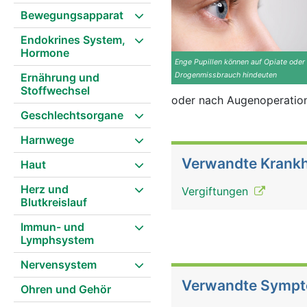
Bewegungsapparat
Endokrines System,
Hormone
Enge Pupillen können auf Opiate oder
Ernährung und
Drogenmissbrauch hindeuten
Stoffwechsel
oder nach Augenoperation
Geschlechtsorgane
Harnwege
Verwandte Krankh
Haut
Herz und
Vergiftungen
Blutkreislauf
Immun- und
Lymphsystem
Nervensystem
Verwandte Symp
Ohren und Gehör