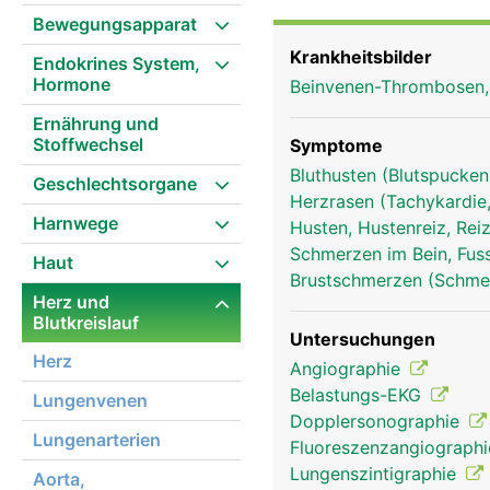
Hohlvene sammelt das Bl
Bewegungsapparat
Hohlvene sammelt das B
Krankheitsbilder
Endokrines System,
Bauchraum).
Hormone
Beinvenen-Thrombosen
Ernährung und
Stoffwechsel
Symptome
Bluthusten (Blutspucke
Geschlechtsorgane
Herzrasen (Tachykardie,
Harnwege
Husten, Hustenreiz, Re
Schmerzen im Bein, Fus
Haut
Brustschmerzen (Schmer
Herz und
Blutkreislauf
Untersuchungen
Herz
Angiographie
Belastungs-EKG
Lungenvenen
Dopplersonographie
Lungenarterien
Fluoreszenzangiograph
Lungenszintigraphie
Aorta,