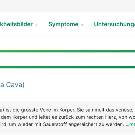
kheitsbilder
Symptome
Untersuchun
a Cava)
) ist die grösste Vene im Körper. Sie sammelt das venöse, 
 dem Körper und leitet es zurück zum rechten Herz, von wo
rd, um wieder mit Sauerstoff angereichert zu werden. Eige
...m
ie in einen oberen und unteren Abschnitt unterteilt wird. D