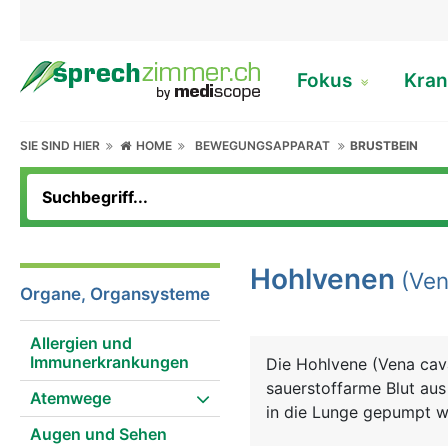
Fokus
Kran
SIE SIND HIER
HOME
BEWEGUNGSAPPARAT
BRUSTBEIN
Hohlvenen
(Ven
Organe, Organsysteme
Allergien und
Immunerkrankungen
Die Hohlvene (Vena cava
sauerstoffarme Blut aus
Atemwege
in die Lunge gepumpt wi
Augen und Sehen
es zwei Hohlvenen, da s