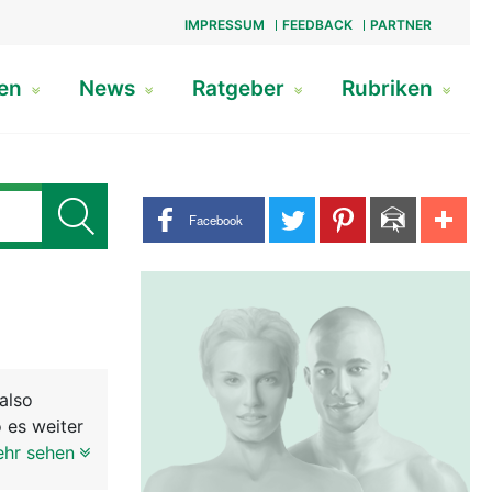
IMPRESSUM
FEEDBACK
PARTNER
gen
News
Ratgeber
Rubriken
Share buttons
Facebook
also
 es weiter
ntlich sind
ehr sehen
ie obere