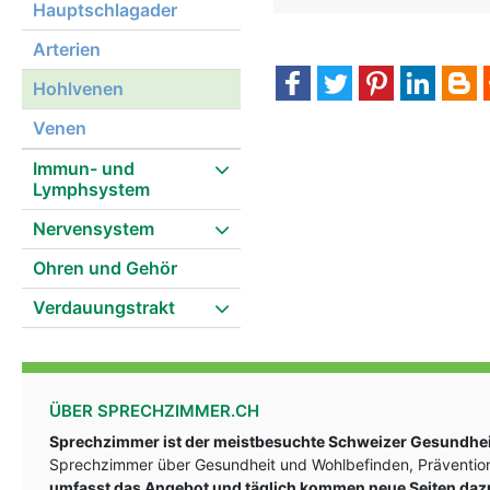
Hauptschlagader
hohlvenen frau
Arterien
Hohlvenen
Venen
Immun- und
Lymphsystem
Nervensystem
Ohren und Gehör
Verdauungstrakt
ÜBER SPRECHZIMMER.CH
Sprechzimmer ist der meistbesuchte Schweizer Gesundheit
Sprechzimmer über Gesundheit und Wohlbefinden, Prävention
umfasst das Angebot und täglich kommen neue Seiten daz