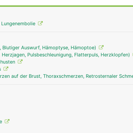
ut aus der oberen Körperhälfte (Kopf, Hals, Arme, Brust), d
lut aus der unteren Körperhälfte (Beine, Beckenorgane und
, Lungenembolie
n, Blutiger Auswurf, Hämoptyse, Hämoptoe)
 Herzjagen, Pulsbeschleunigung, Flatterpuls, Herzklopfen)
izhusten
s
zen auf der Brust, Thoraxschmerzen, Retrosternaler Schm
ie