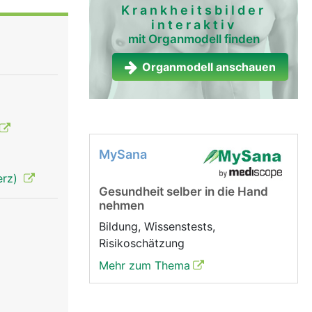
ie untere
Krankheitsbilder
interaktiv
mit Organmodell finden
Organmodell anschauen
MySana
erz)
Gesundheit selber in die Hand
nehmen
Bildung, Wissenstests,
Risikoschätzung
Mehr zum Thema