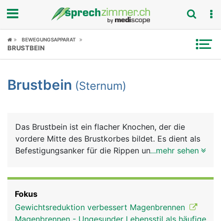
Fokus
BEWEGUNGSAPPARAT
BRUSTBEIN
Krankheitsbilder
Brustbein
(Sternum)
Symptome
Untersuchungen
Das Brustbein ist ein flacher Knochen, der die
News
vordere Mitte des Brustkorbes bildet. Es dient als
Befestigungsanker für die Rippen und für
...mehr sehen
Ratgeber
verschiedene Muskeln, unter anderem für die
Bauchmuskulatur. Ausserdem schützt es das
Rubriken
teilweise dahinter liegende Herz.
Fokus
Gewichtsreduktion verbessert Magenbrennen
Magenbrennen - Ungesunder Lebensstil als häufige