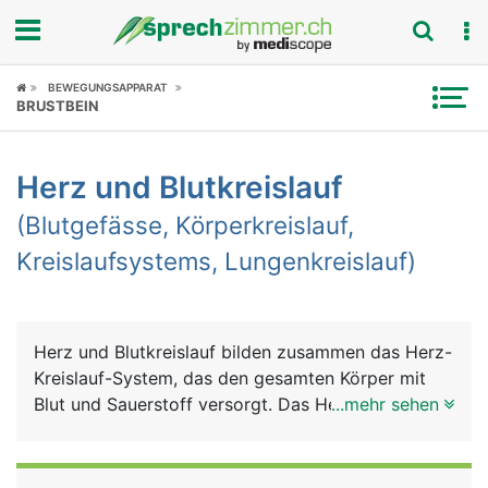
Fokus
BEWEGUNGSAPPARAT
BRUSTBEIN
Krankheitsbilder
Herz und Blutkreislauf
Symptome
(Blutgefässe, Körperkreislauf,
Untersuchungen
Kreislaufsystems, Lungenkreislauf)
News
Ratgeber
Herz und Blutkreislauf bilden zusammen das Herz-
Kreislauf-System, das den gesamten Körper mit
Rubriken
Blut und Sauerstoff versorgt. Das Herz ist dabei
...mehr sehen
die zentrale Pumpe und der Blutkreislauf das
Transport- und Verteilungssystem. Auch die Lunge
ist in diesem System eingebunden, um das Blut mit