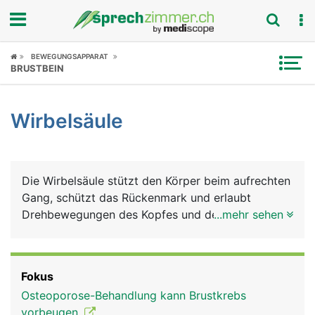
Fokus
BEWEGUNGSAPPARAT
BRUSTBEIN
Krankheitsbilder
Wirbelsäule
Symptome
Untersuchungen
Die Wirbelsäule stützt den Körper beim aufrechten
News
Gang, schützt das Rückenmark und erlaubt
Drehbewegungen des Kopfes und des Rumpfes.
...mehr sehen
Ratgeber
Die Wirbelsäule besteht insgesamt aus 24 Wirbeln
sowie dem Kreuzbein und dem Steissbein.
Rubriken
Fokus
Osteoporose-Behandlung kann Brustkrebs
vorbeugen