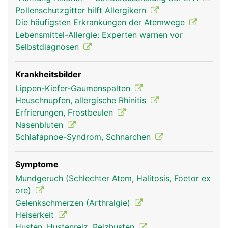
Nasenloch geatmet während sich das andere
Pollenschutzgitter hilft Allergikern
Nasenloch erholt. Das Nasensekret und der
Die häufigsten Erkrankungen der Atemwege
Niessreflex schützen beim Einatmen vor
Lebensmittel-Allergie: Experten warnen vor
Fremdpartikeln. Die Riechschleimhaut besteht aus
Selbstdiagnosen
über 10 Millionen Riechzellen die eine sehr feine
Geruchswahrnehmung ermöglichen. Über die
Verbindung der Nase mit dem Rachenraum übt die
Krankheitsbilder
Nase auch eine wichtige Funktion bei der
Lippen-Kiefer-Gaumenspalten
Stimmbildung aus.
Heuschnupfen, allergische Rhinitis
Erfrierungen, Frostbeulen
Nasenbluten
Schlafapnoe-Syndrom, Schnarchen
Symptome
Mundgeruch (Schlechter Atem, Halitosis, Foetor ex
ore)
Gelenkschmerzen (Arthralgie)
Heiserkeit
Nase Frau
Nase Mann
Nase Frau
Husten, Hustenreiz, Reizhusten