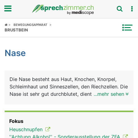
Fokus
BEWEGUNGSAPPARAT
BRUSTBEIN
Krankheitsbilder
Nase
Symptome
Untersuchungen
Die Nase besteht aus Haut, Knochen, Knorpel,
News
Schleimhaut und Sinneszellen, den Riechzellen. Die
Nase ist sehr gut durchblutet, dient der Atmung
...mehr sehen
Ratgeber
und ist gleichzeitig Riechorgan. Die
Nasenschleimhaut erwärmt und befeuchtet die
Rubriken
Luft beim Einatmen. Beim Ausatmen wird
Fokus
Feuchtigkeit zurückgewonnen. Meist wird
Heuschnupfen
abwechslungsweise (zyklisch) nur durch ein
''Achtung Alkohol'' - Sonderausstellung der ZFA