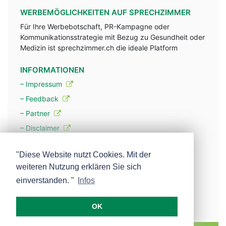
WERBEMÖGLICHKEITEN AUF SPRECHZIMMER
Für Ihre Werbebotschaft, PR-Kampagne oder
Kommunikationsstrategie mit Bezug zu Gesundheit oder
Medizin ist sprechzimmer.ch die ideale Platform
INFORMATIONEN
– Impressum
– Feedback
– Partner
– Disclaimer
– Datenschutzerklärung / Privacy Policy
"Diese Website nutzt Cookies. Mit der
weiteren Nutzung erklären Sie sich
– Werbung
einverstanden. "
Infos
– Mehr über unsere Experten
OK