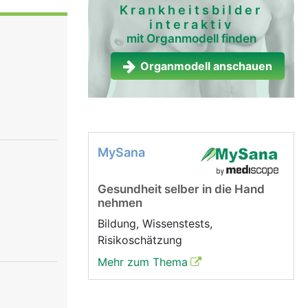
izellen
Krankheitsbilder
interaktiv
g befinden
mit Organmodell finden
r Wand der
ter stossen
Organmodell anschauen
t wird.
MySana
Gesundheit selber in die Hand
nehmen
Bildung, Wissenstests,
Risikoschätzung
Mehr zum Thema