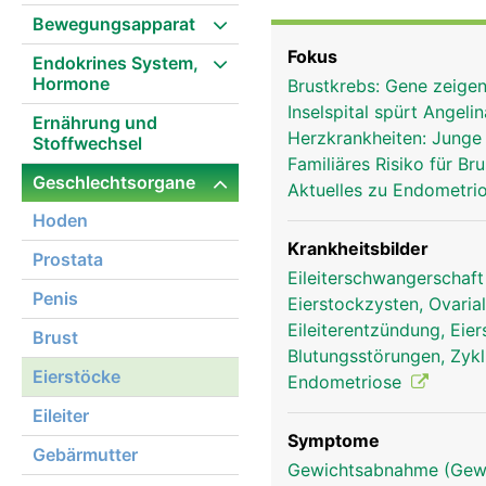
Eizellen geboren - etwa e
Bewegungsapparat
entwickelt sich im Verl
Fokus
Endokrines System,
sich die Eizellen in Hohl
Hormone
Brustkrebs: Gene zeigen
Eierstöcke liegen. Jeder
Inselspital spürt Angeli
die Eierstöcke jeden Mo
Ernährung und
Herzkrankheiten: Junge
Stoffwechsel
Familiäres Risiko für B
Geschlechtsorgane
Aktuelles zu Endometri
Hoden
Krankheitsbilder
Prostata
Eileiterschwangerschaf
Penis
Eierstockzysten, Ovaria
Eileiterentzündung, Eie
Brust
Blutungsstörungen, Zyk
Eierstöcke
Endometriose
Eileiter
Symptome
Gebärmutter
Gewichtsabnahme (Gewi