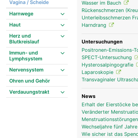
Vagina / Scheide
Wasser im Bauch
Rückenschmerzen (Kre
Harnwege
Unterleibsschmerzen F
Haut
Harndrang
Eierstocke Frau
Herz und
Blutkreislauf
Untersuchungen
Positronen-Emissions-
Immun- und
SPECT-Untersuchung
Lymphsystem
Hysterosalpingografie
Nervensystem
Laparoskopie
Transvaginaler Ultrasch
Ohren und Gehör
Verdauungstrakt
News
Erhalt der Eierstöcke b
Veränderter Menstruat
Menstruationsstörungen
Wechseljahre fünf Jahr
Wie sicher ist das Spen