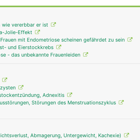
ine halbe Million unreife Eizellen. Nur ein kleiner Teil der E
auf des Lebens zu reifen Eizellen. Während ihrer Entwicklun
räumen (Follikel), die mit Flüssigkeit gefüllt sind und in de
 wie vererbbar er ist
 Follikel enthält eine Eizelle. Bei Frauen im gebärfähigen Al
na-Jolie-Effekt
nat eine Eizelle aus, was als Eisprung (Ovulation) bezeichne
 Frauen mit Endometriose scheinen gefährdet zu sein
rust- und Eierstockkrebs
ose - das unbekannte Frauenleiden
t
lzysten
rstockentzündung, Adnexitis
lusstörungen, Störungen des Menstruationszyklus
chtsverlust, Abmagerung, Untergewicht, Kachexie)