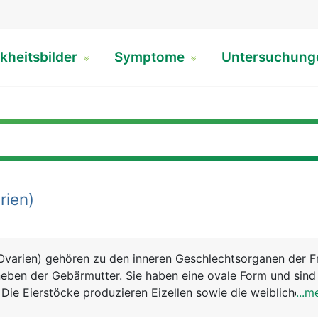
kheitsbilder
Symptome
Untersuchun
rien)
(Ovarien) gehören zu den inneren Geschlechtsorganen der F
 neben der Gebärmutter. Sie haben eine ovale Form und sin
. Die Eierstöcke produzieren Eizellen sowie die weiblichen
...m
 und Gestagen. Eine Frau wird bereits mit dem gesamten 