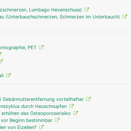
uzschmerzen, Lumbago Hexenschuss)
rau (Unterbauchschmerzen, Schmerzen im Unterbauch)
Tomographie, PET
all
ei Gebärmutterentfernung vorteilhafter
ionszyklus durch Heuschnupfen
 erhöhen das Osteoporoserisiko
e vor Beginn bestimmbar
den von Eizellen?