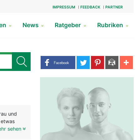
IMPRESSUM
FEEDBACK
PARTNER
gen
News
Ratgeber
Rubriken
Share buttons
Facebook
rau und
d etwas
ehr sehen
Bestand an