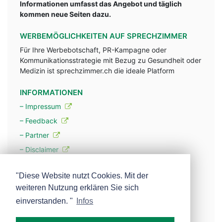
Informationen umfasst das Angebot und täglich
kommen neue Seiten dazu.
WERBEMÖGLICHKEITEN AUF SPRECHZIMMER
Für Ihre Werbebotschaft, PR-Kampagne oder
Kommunikationsstrategie mit Bezug zu Gesundheit oder
Medizin ist sprechzimmer.ch die ideale Platform
INFORMATIONEN
– Impressum
– Feedback
– Partner
– Disclaimer
– Datenschutzerklärung / Privacy Policy
"Diese Website nutzt Cookies. Mit der
weiteren Nutzung erklären Sie sich
– Werbung
einverstanden. "
Infos
– Mehr über unsere Experten