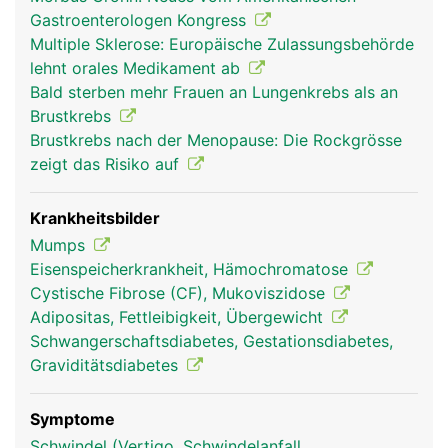
Bauchspeicheldrüsengang in den Zwölffingerdarm
Gastroenterologen Kongress
geleitet wird. Der Saft enthält verschiedene
Multiple Sklerose: Europäische Zulassungsbehörde
Enzyme zur Aufspaltung der Nahrungsbestandteile
lehnt orales Medikament ab
(Eiweisse, Kohlenhydrate, Fette). Ausserdem
Bald sterben mehr Frauen an Lungenkrebs als an
neutralisiert das Sekret die zuvor in die Nahrung
Brustkrebs
gelangte Magensäure, damit die empfindliche
Brustkrebs nach der Menopause: Die Rockgrösse
Darmschleimhaut nicht von der Säure angegriffen
zeigt das Risiko auf
wird. Die zweite Aufgabe ist die Produktion der
Hormone Insulin und Glukagon, die als
Gegenspieler den Blutzucker regulieren. Insulin
Krankheitsbilder
wirkt blutzuckersenkend, Glukagon
Mumps
blutzuckersteigernd. Wenn der Blutzuckerspiegel
Eisenspeicherkrankheit, Hämochromatose
steigt, beispielsweise nach einer Mahlzeit, gibt die
Cystische Fibrose (CF), Mukoviszidose
Bauchspeicheldrüse Insulin ins Blut ab, wodurch
Adipositas, Fettleibigkeit, Übergewicht
der Zuckerspiegel sinkt. Wenn umgekehrt der
Schwangerschaftsdiabetes, Gestationsdiabetes,
Blutzuckerspiegel zu niedrig ist, wird Glukagon
Graviditätsdiabetes
abgegeben.
Symptome
Schwindel (Vertigo, Schwindelanfall,