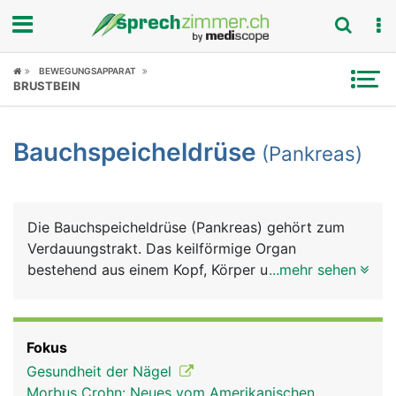
Fokus
BEWEGUNGSAPPARAT
BRUSTBEIN
Krankheitsbilder
Bauchspeicheldrüse
(Pankreas)
Symptome
Untersuchungen
Die Bauchspeicheldrüse (Pankreas) gehört zum
News
Verdauungstrakt. Das keilförmige Organ
bestehend aus einem Kopf, Körper und Schwanz,
...mehr sehen
Ratgeber
ist etwa 15 Zentimeter lang und liegt quer im
Oberbauch direkt hinter dem Magen. Die
Rubriken
Bauchspeicheldrüse hat zwei wesentlich Aufgaben:
Fokus
Sie produziert einen Verdauungssaft
Gesundheit der Nägel
(Bauchspeichel), der über den
Morbus Crohn: Neues vom Amerikanischen