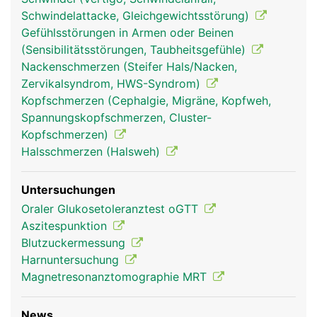
Schwindelattacke, Gleichgewichtsstörung)
Gefühlsstörungen in Armen oder Beinen
(Sensibilitätsstörungen, Taubheitsgefühle)
Nackenschmerzen (Steifer Hals/Nacken,
Zervikalsyndrom, HWS-Syndrom)
Kopfschmerzen (Cephalgie, Migräne, Kopfweh,
Spannungskopfschmerzen, Cluster-
bauchspeicheldrüse
bauchspeicheldrüse
Kopfschmerzen)
pankreas frau
pankreas mann
Halsschmerzen (Halsweh)
Untersuchungen
Oraler Glukosetoleranztest oGTT
Aszitespunktion
Blutzuckermessung
Harnuntersuchung
Magnetresonanztomographie MRT
News