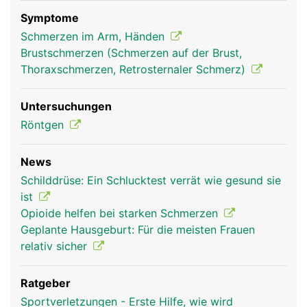
Stabilisierung des Schultergelenks.
Symptome
Schmerzen im Arm, Händen
Brustschmerzen (Schmerzen auf der Brust,
Thoraxschmerzen, Retrosternaler Schmerz)
Untersuchungen
Röntgen
News
Schlüsselbein Frau
Schlüsselbein
Schilddrüse: Ein Schlucktest verrät wie gesund sie
Mann
ist
Opioide helfen bei starken Schmerzen
Geplante Hausgeburt: Für die meisten Frauen
relativ sicher
Ratgeber
Sportverletzungen - Erste Hilfe, wie wird