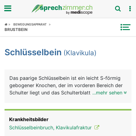
Fokus
BEWEGUNGSAPPARAT
BRUSTBEIN
Krankheitsbilder
Schlüsselbein
(Klavikula)
Symptome
Untersuchungen
Das paarige Schlüsselbein ist ein leicht S-förmig
News
gebogener Knochen, der im vorderen Bereich der
Schulter liegt und das Schulterblatt mit dem
...mehr sehen
Ratgeber
Brustbein gelenkig verbindet. Es ist auf seiner
gesamten Länge gut unter der Haut sicht- und
Rubriken
tastbar. Schlüsselbein und Schulterblatt bilden
Krankheitsbilder
zusammen den Schultergürtel. Beide haben eine
Schlüsselbeinbruch, Klavikulafraktur
wichtige Funktion bei der Beweglichkeit und