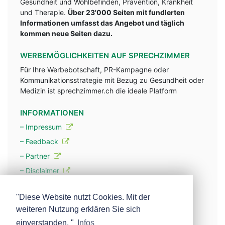
Gesundheit und Wohlbefinden, Prävention, Krankheit
und Therapie.
Über 23'000 Seiten mit fundlerten
Informationen umfasst das Angebot und täglich
kommen neue Seiten dazu.
WERBEMÖGLICHKEITEN AUF SPRECHZIMMER
Für Ihre Werbebotschaft, PR-Kampagne oder
Kommunikationsstrategie mit Bezug zu Gesundheit oder
Medizin ist sprechzimmer.ch die ideale Platform
INFORMATIONEN
– Impressum
– Feedback
– Partner
– Disclaimer
– Datenschutzerklärung / Privacy Policy
"Diese Website nutzt Cookies. Mit der
weiteren Nutzung erklären Sie sich
– Werbung
einverstanden. "
Infos
– Mehr über unsere Experten