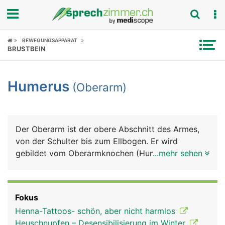
Fokus
BEWEGUNGSAPPARAT
BRUSTBEIN
Krankheitsbilder
Humerus
(Oberarm)
Symptome
Untersuchungen
Der Oberarm ist der obere Abschnitt des Armes,
News
von der Schulter bis zum Ellbogen. Er wird
gebildet vom Oberarmknochen (Humerus), der von
...mehr sehen
Ratgeber
Muskeln, Blutgefässen und Nerven umgeben ist.
Die meisten Oberarmmuskeln ziehen vom
Rubriken
Schulterblatt kommend über den Oberarm zum
Fokus
Unterarm. Die wichtigsten sind der Bizeps auf der
Henna-Tattoos- schön, aber nicht harmlos
Vorderseite und der Trizeps auf der Hinterseite,
Heuschnupfen – Desensibilisierung im Winter