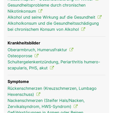
die den Unterarm beugen und strecken.
Gesundheitsprobleme durch chronischen
Nikotinkonsum
Alkohol und seine Wirkung auf die Gesundheit
Alkoholkonsum und die Gesundheitsschädigung
bei chronischem Konsum von Alkohol
Krankheitsbilder
Oberarmbruch, Humerusfraktur
Osteoporose
Schultergelenkentzündung, Periarthritis humero-
Humerus Frau
Humerus Mann
scapularis, PHS, akut
Symptome
Rückenschmerzen (Kreuzschmerzen, Lumbago
Hexenschuss)
Nackenschmerzen (Steifer Hals/Nacken,
Zervikalsyndrom, HWS-Syndrom)
Gefühlsstörungen in Armen oder Beinen