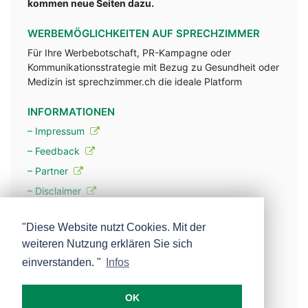
kommen neue Seiten dazu.
WERBEMÖGLICHKEITEN AUF SPRECHZIMMER
Für Ihre Werbebotschaft, PR-Kampagne oder
Kommunikationsstrategie mit Bezug zu Gesundheit oder
Medizin ist sprechzimmer.ch die ideale Platform
INFORMATIONEN
– Impressum
– Feedback
– Partner
– Disclaimer
– Datenschutzerklärung / Privacy Policy
"Diese Website nutzt Cookies. Mit der
weiteren Nutzung erklären Sie sich
– Werbung
einverstanden. "
Infos
– Mehr über unsere Experten
OK