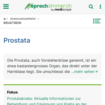
Fokus
BEWEGUNGSAPPARAT
BRUSTBEIN
Krankheitsbilder
Prostata
Symptome
Untersuchungen
Die Prostata, auch Vorsteherdrüse genannt, ist ein
News
etwa kastaniengrosses Organ, das direkt unter der
Harnblase liegt. Sie umschliesst die Harnröhre
...mehr sehen
Ratgeber
ringförmig. Sie besteht aus vielen Einzeldrüsen
deren Ausführungsgänge in die Harnröhre münden.
Rubriken
Die Vorsteherdrüse gehört, genau wie Hoden,
Fokus
Nebenhoden und Samenleiter, zu den
Prostatakrebs: Aktuelle Informationen zur
Geschlechtsorganen des Mannes.
Behandlung und Erkennung von Krebs an der