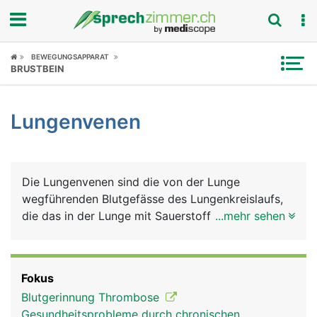
Fokus
BEWEGUNGSAPPARAT
BRUSTBEIN
Krankheitsbilder
Lungenvenen
Symptome
Untersuchungen
Die Lungenvenen sind die von der Lunge
News
wegführenden Blutgefässe des Lungenkreislaufs,
die das in der Lunge mit Sauerstoff angereicherte
...mehr sehen
Ratgeber
Blut zum Herzen führen. Sie sind die einzigen
Venen im Körper, die sauerstoffreiches Blut
Rubriken
transportieren. Diese Aufgabe haben
Fokus
normalerweise die Arterien. Das sauerstoffreiche
Blutgerinnung Thrombose
Blut aus der Lunge wird über das Herz in die
Gesundheitsprobleme durch chronischen