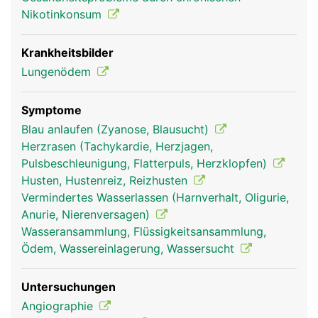
Arterien des Körperkreislaufs gepumpt.
Nikotinkonsum
Krankheitsbilder
Lungenödem
Symptome
Blau anlaufen (Zyanose, Blausucht)
Herzrasen (Tachykardie, Herzjagen,
Pulsbeschleunigung, Flatterpuls, Herzklopfen)
lungenvenen frau
lungenvenen mann
Husten, Hustenreiz, Reizhusten
Vermindertes Wasserlassen (Harnverhalt, Oligurie,
Anurie, Nierenversagen)
Wasseransammlung, Flüssigkeitsansammlung,
Ödem, Wassereinlagerung, Wassersucht
Untersuchungen
Angiographie