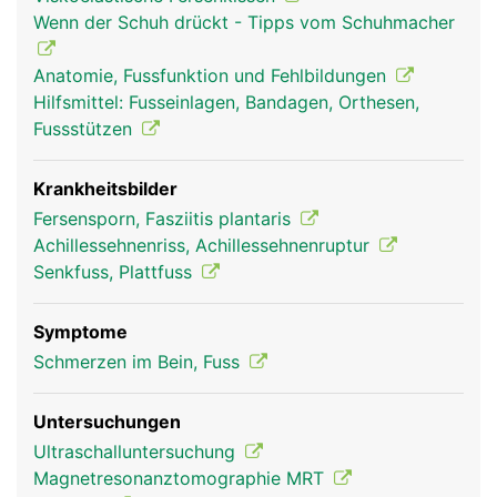
oberen Sprunggelenk verantwortlich. Dadurch
Wenn der Schuh drückt - Tipps vom Schuhmacher
wird der Vorfuss (Zehenbereich) nach unten
gezogen und das Abstossen des Fusses vom
Anatomie, Fussfunktion und Fehlbildungen
Boden beim Gehen und Laufen ermöglicht.
Hilfsmittel: Fusseinlagen, Bandagen, Orthesen,
Fussstützen
Krankheitsbilder
Fersensporn, Fasziitis plantaris
Achillessehnenriss, Achillessehnenruptur
Senkfuss, Plattfuss
Symptome
Ferse Frau
Ferse Mann
Schmerzen im Bein, Fuss
Untersuchungen
Ultraschalluntersuchung
Magnetresonanztomographie MRT