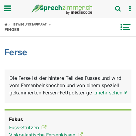
Fokus
BEWEGUNGSAPPARAT
FINGER
Krankheitsbilder
Ferse
Symptome
Untersuchungen
Die Ferse ist der hintere Teil des Fusses und wird
News
vom Fersenbeinknochen und von einem speziell
gekammerten Fersen-Fettpolster gebildet, der als
...mehr sehen
Ratgeber
Stossdämpfer dient. Das Fersenbein ist mit dem
Sprungbein und dem Würfelbein der Fusswurzel
Rubriken
gelenkig verbunden. Am hinteren Ende des
Fokus
Fersenbeins setzt die Achillessehne an. Sie ist die
Fuss-Stützen
kräftigste Sehen im Körper und für die Beugung im
Viskoelastische Fersenkissen